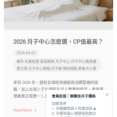
2026 月子中心怎麼選，CP值最高？
2026-04-23
備孕
夫妻經營
家庭關係
月子中心
月子中心晚鳥優
惠方案
月子中心開箱
月子餐
理財規劃
產後大小事
來到 2026 年，面對全球經濟通膨與消費緊縮的挑
戰，加上台灣少子化讓新生兒人數屢創新低，產後護
會員註冊｜解鎖坐月子價格
理產業正經歷一 […]
加碼享🎁
1. 孕產顧問真人待產諮詢🫄
Read More
2. 孕產知識心理建設陪跑😊