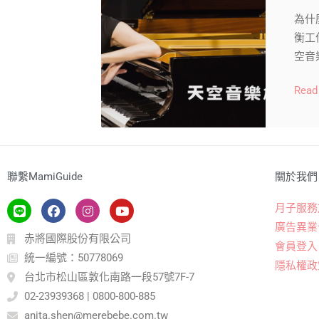
為什
衡工
空音
Read
聯繫MamiGuide
關於我們
月子服務
廣告異業
赤將國際股份有限公司
會員登入
統一編號：50778069
隱私權政
台北市松山區敦化南路一段57號7F-7
02-23939368 | 0800-800-885
anita.shen@merebebe.com.tw