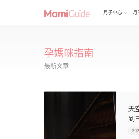
月子中心
月
孕媽咪指南
最新文章
天
到
202