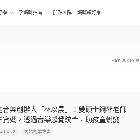
子餐
孕媽咪指南
開箱大隊
媽咪領好康
MamiGuid
空音樂創辦人「林以晨」：雙碩士鋼琴老師
三寶媽，透過音樂感覺統合，助孩童蛻變！
4-04-22
媽媽創業故事