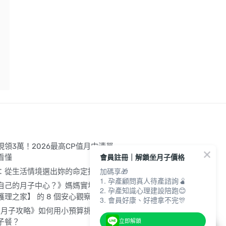
領3萬！2026最高CP值月中清單
會員註冊｜解鎖坐月子價格
看懂
加碼享🎁
：從生活情境選出妳的命定推車！
1. 孕產顧問真人待產諮詢🫄
自己的月子中心？》媽媽實地走訪
2. 孕產知識心理建設陪跑😊
理之家】 的 8 個安心觀察
3. 會員好康、好禮拿不完🎊
爸媽月子攻略》如何用小預算挑對月子
子餐？
立即解鎖