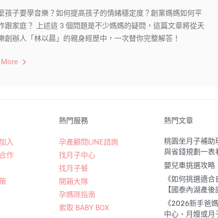
麼孩子要學音樂？如何提高孩子的情緒穩定度？創業媽媽如何平
作跟家庭？ 上述這 3 個問題是不少媽媽的疑問，這篇文章將從天
樂創辦人「林以晨」的親身經歷中，一次替你完整解答！
 More
熱門服務
熱門文章
桃園坐月子補助現
加入
孕產顧問LINE諮詢
與省錢規劃一表
合作
找月子中心
嬰兒車挑選攻略
找月子餐
《如何挑選適合
策
開箱大隊
【國泰內湖產後護
孕媽咪指南
《2026新手
索取 BABY BOX
中心、月嫂或月