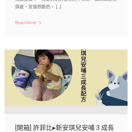
俱疲，苦惱想斷奶， […]
Read More
[開箱] 許菲比▸新安琪兒安哺 3 成長