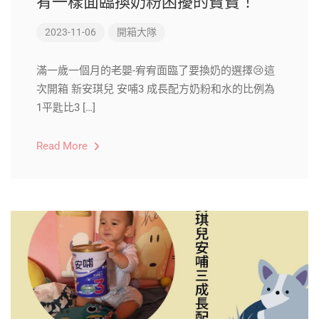
宥一樣面臨換奶粉困擾的寶寶！
2023-11-06
開箱大隊
滿一歲一個月的老嬰-宥宥面臨了要換奶的選擇😢​這
次開箱 新安琪兒 安哺3 成長配方奶粉和水的比例為
1平匙比3 […]
Read More