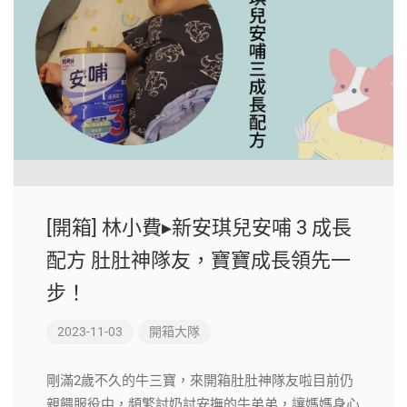
[開箱] 林小費▸新安琪兒安哺 3 成長
配方 肚肚神隊友，寶寶成長領先一
步！
2023-11-03
開箱大隊
剛滿2歲不久的牛三寶，來開箱肚肚神隊友啦目前仍
親餵服役中，頻繁討奶討安撫的牛弟弟，讓媽媽身心