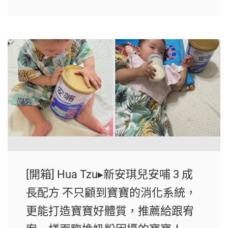
[開箱] Hua Tzu▸新安琪兒安哺 3 成
長配方 不只顧到寶寶的消化系統，
更能打造寶寶好體質，推薦給跟宥