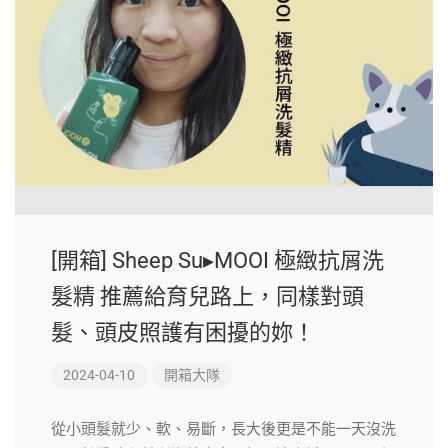
[開箱] Sheep Su▸MOOI 極緻抗屑洗
髮精 推薦給育兒路上，同樣對頭
髮、頭皮照護有困擾的妳！
2024-04-10
開箱大隊
從小頭髮就少、軟、易斷，長大後更是不能一天沒洗