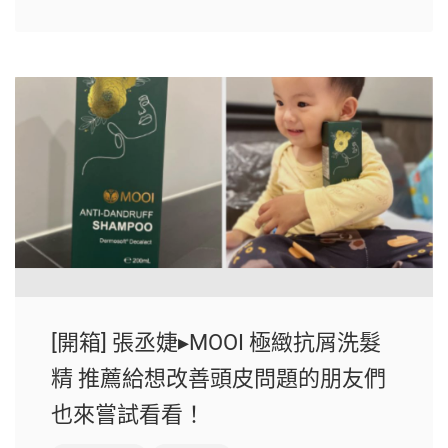
[開箱] 張丞婕▸MOOI 極緻抗屑洗髮
精 推薦給想改善頭皮問題的朋友們
也來嘗試看看！