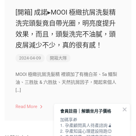
[開箱] 成諾▸MOOI 極緻抗屑洗髮精
洗完頭髮竟自帶光圈，明亮度提升
效果，而且，頭髮洗完不油膩，頭
皮屑減少不少，真的很有感！
2024-04-09
開箱大隊
MOOI 極緻抗屑洗髮精 裡頭加了有機白茶、5a 鱷梨
油、三胜肽 & 六胜肽、天然抗屑因子，聞起來個人
[…]
Read More
會員註冊｜解鎖坐月子價格
加碼享🎁
1. 孕產顧問真人待產諮詢🫄
2. 孕產知識心理建設陪跑😊