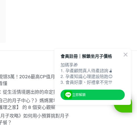
會員註冊｜解鎖坐月子價格
加碼享🎁
1. 孕產顧問真人待產諮詢🫄
2. 孕產知識心理建設陪跑😊
領3萬！2026最高CP值月中清單
3. 會員好康、好禮拿不完🎊
看懂
：從生活情境選出妳的命定推車！
立即解鎖
自己的月子中心？》媽媽實地走訪
理之家】 的 8 個安心觀察
爸媽月子攻略》如何用小預算挑對月子
子餐？