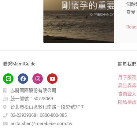
個越
身受
Read
聯繫MamiGuide
關於我們
月子服務
廣告異業
赤將國際股份有限公司
會員登入
統一編號：50778069
隱私權政
台北市松山區敦化南路一段57號7F-7
02-23939368 | 0800-800-885
anita.shen@merebebe.com.tw