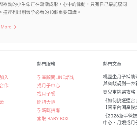
越欲動的小生命正在漸漸成形，心中的悸動，只有自己最能感同
。這裡列出剛懷孕必看的10個重要知識。
 More
熱門服務
熱門文章
桃園坐月子補助現
加入
孕產顧問LINE諮詢
與省錢規劃一表
合作
找月子中心
嬰兒車挑選攻略
找月子餐
《如何挑選適合
策
開箱大隊
【國泰內湖產後護
孕媽咪指南
《2026新手
索取 BABY BOX
中心、月嫂或月