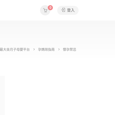
0
登入
e全台最大坐月子母嬰平台
孕媽咪指南
懷孕禁忌