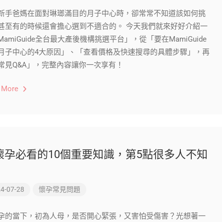
新手爸媽在面對琳瑯滿目的月子中心時，卻常常不知道該如何挑
甚至有的時候還會擔心選到不適合的。 今天我們就來好好介紹一
MamiGuide全台最大產後機構挑選平台」，從「要在MamiGuide
月子中心的4大原因」、「查看價格及快速搜尋的具體步驟」，再
常見Q&A」，完整內容讓你一次享有！
 More
懷孕必看的10個重要知識，第5點很多人不知
4-07-28
懷孕常見問題
孕的當下，初為人母，是否開心緊張，又害怕受傷害？光想著一