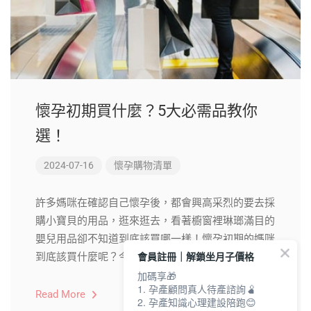
懷孕初期買什麼？5大必需品教你
選！
2024-07-16
懷孕購物清單
許多媽咪在確認自己懷孕後，都會興高采烈的要去採
購小寶貝的用品，逛來逛去，看著櫥窗裡琳瑯滿目的
嬰兒用品卻不知道到底該買哪一樣！懷孕初期的媽咪
會員註冊｜解鎖坐月子價格
到底該買什麼呢？今天就來教你怎麼挑選！
加碼享🎁
1. 孕產顧問真人待產諮詢🫄
Read More
2. 孕產知識心理建設陪跑😊