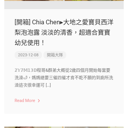
[開箱] Chia Chen▸大地之愛寶貝西洋
梨泡泡露 淡淡的清香，超適合寶寶
幼兒使用！
2023-12-08
開箱大隊
𝟚𝕐𝟟𝕄𝟙𝟛𝔻程哥&群弟大概從2歲四個月開始每當要
洗澡🛁，媽媽總要三催四催才肯不乾不願的到廁所洗
澡這次很幸運可 […]
Read More