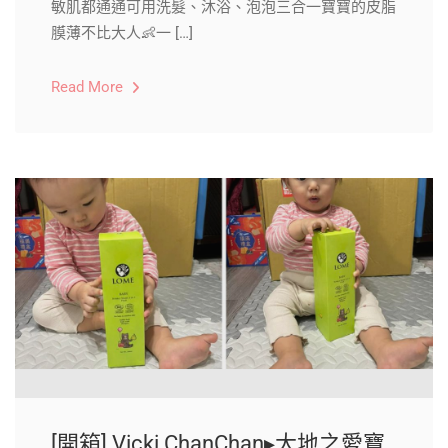
敏肌都通通可用洗髮、沐浴、泡泡三合一寶寶的皮脂
膜薄不比大人👶一 […]
Read More
[開箱] Vicki ChanChan▸大地之愛寶