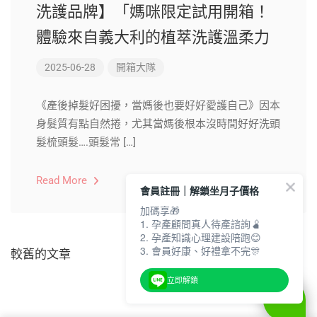
洗護品牌】「媽咪限定試用開箱！
體驗來自義大利的植萃洗護溫柔力
2025-06-28
開箱大隊
《產後掉髮好困擾，當媽後也要好好愛護自己》因本
身髮質有點自然捲，尤其當媽後根本沒時間好好洗頭
髮梳頭髮….頭髮常 […]
Read More
會員註冊｜解鎖坐月子價格
加碼享🎁
1. 孕產顧問真人待產諮詢🫄
2. 孕產知識心理建設陪跑😊
3. 會員好康、好禮拿不完🎊
較舊的文章
立即解鎖