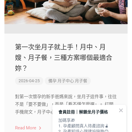
第一次坐月子就上手！月中、月
嫂、月子餐，三種方案哪個最適合
妳？
2026-04-25
備孕
月子中心
月子餐
對第一次懷孕的新手爸媽來說，坐月子這件事，往往
不是「要不要做」，而是「看不懂怎麼選」。 打開
會員註冊｜解鎖坐月子價格
手機爬文，月子中心 […]
加碼享🎁
1. 孕產顧問真人待產諮詢🫄
Read More
2. 孕產知識心理建設陪跑😊