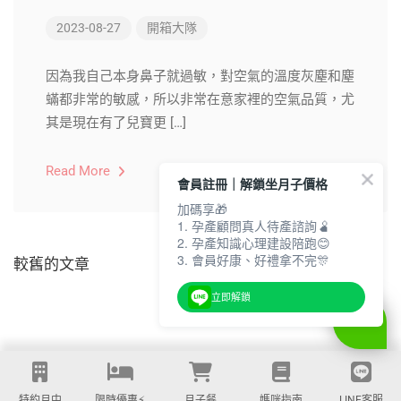
2023-08-27
開箱大隊
因為我自己本身鼻子就過敏，對空氣的溫度灰塵和塵
蟎都非常的敏感，所以非常在意家裡的空氣品質，尤
其是現在有了兒寶更 […]
Read More
會員註冊｜解鎖坐月子價格
加碼享🎁
1. 孕產顧問真人待產諮詢🫄
2. 孕產知識心理建設陪跑😊
3. 會員好康、好禮拿不完🎊
較舊的文章
立即解鎖
特約月中
限時優惠⚡️
月子餐
媽咪指南
LINE客服