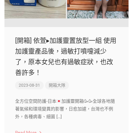
[開箱] 依萱▸加護靈置放型一組 使用
加護靈產品後，過敏打噴嚏減少
了，原本女兒也有過敏症狀，也改
善許多！
2023-08-31
開箱大隊
全方位空間防護-日本
加護靈開箱
🥳
🥳
全球各地隨
著氣候和環境變異的影響，日愈加遽，台灣也不例
外，各種病毒、細菌 […]
Read More