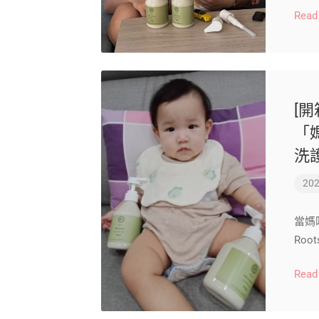
Read
[開
「
洗
202
當媽
Roo
Read