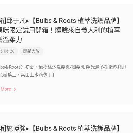
箱]邱于凡▸【Bulbs & Roots 植萃洗護品牌】
媽咪限定試用開箱！體驗來自義大利的植萃
護溫柔力
5-06-28
開箱大隊
ulbs& Roots〉初夏‧橄欖絲沐洗髮乳/潤髮乳 陽光灑落在橄欖翻飛
色樹葉上，葉面上水滴像 […]
 More
箱]施博強▸【Bulbs & Roots 植萃洗護品牌】