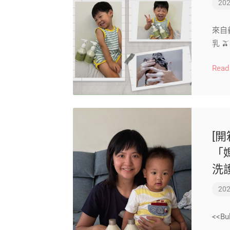
202
來自義
乳 
Read
[開
「
洗
202
<<B