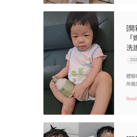
[開
「
洗
202
體驗
所需
Read