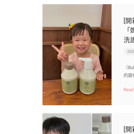
[開
「
洗
202
〈B
的銀
Read
[開