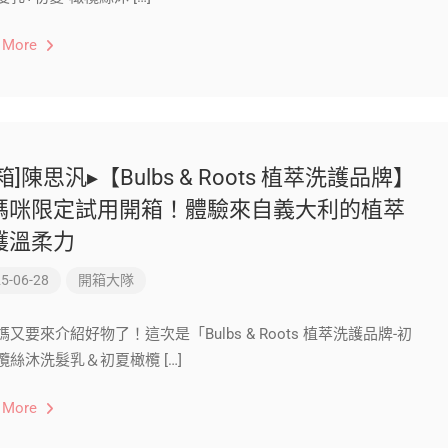
 More
箱]陳思汎▸【Bulbs & Roots 植萃洗護品牌】
媽咪限定試用開箱！體驗來自義大利的植萃
護溫柔力
5-06-28
開箱大隊
媽又要來介紹好物了！這次是「Bulbs & Roots 植萃洗護品牌-初
欖絲沐洗髮乳＆初夏橄欖 […]
 More