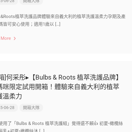
5-06-28
開箱大隊
lbs&Roots植萃洗護品牌體驗來自義大利的植萃洗護溫柔力孕期及產
媽皆可安心使用；適用1歲以 […]
 More
箱]何采彤▸【Bulbs & Roots 植萃洗護品牌】
媽咪限定試用開箱！體驗來自義大利的植萃
護溫柔力
5-06-28
開箱大隊
用了「Bulbs & Roots 植萃洗護組」覺得還不賴👍 初夏•橄欖絲
乳+初夏•橄欖絲沐 […]