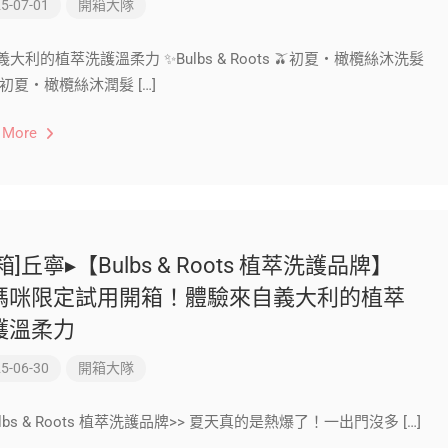
5-07-01
開箱大隊
大利的植萃洗護溫柔力 ✨Bulbs & Roots 🫒初夏・橄欖絲沐洗髮
初夏・橄欖絲沐潤髮 […]
 More
箱]丘寧▸【Bulbs & Roots 植萃洗護品牌】
媽咪限定試用開箱！體驗來自義大利的植萃
護溫柔力
5-06-30
開箱大隊
ulbs & Roots 植萃洗護品牌>> 夏天真的是熱爆了！一出門沒多 […]