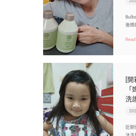
202
Bu
後媽
Read
[開
「
洗
202
近期使
沐洗髮