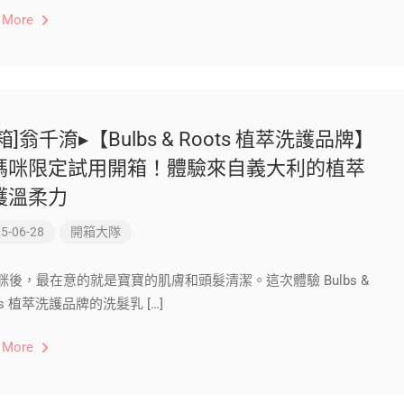
 More
箱]翁千淯▸【Bulbs & Roots 植萃洗護品牌】
媽咪限定試用開箱！體驗來自義大利的植萃
護溫柔力
5-06-28
開箱大隊
咪後，最在意的就是寶寶的肌膚和頭髮清潔。這次體驗 Bulbs &
ts 植萃洗護品牌的洗髮乳 […]
 More