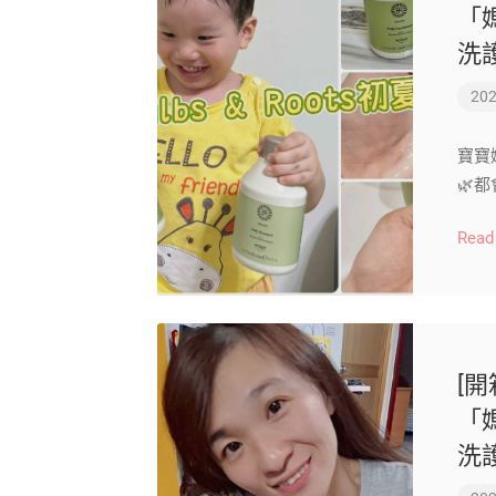
「
洗
202
寶寶
🌿
Read
[開
「
洗