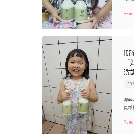
Read
[開
「
洗
202
呷奔
夏橄
Read