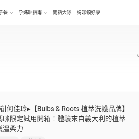
子餐
孕媽咪指南
開箱大隊
媽咪領好康
箱]何佳玲▸【Bulbs & Roots 植萃洗護品牌】
媽咪限定試用開箱！體驗來自義大利的植萃
護溫柔力