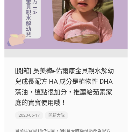
[開箱] 吳美樺▸佑爾康金貝親水解幼
兒成長配方 HA 成分是植物性 DHA
藻油，這點很加分，推薦給茹素家
庭的寶寶使用哦！
2023-06-17
開箱大隊
目前牛寶寶1歲7個月，8個月大時從母奶改為配方