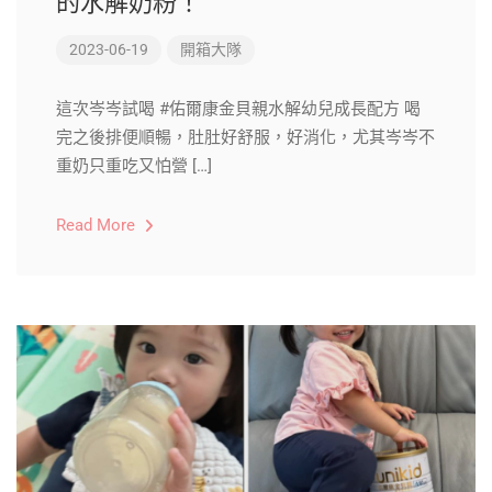
的水解奶粉！
2023-06-19
開箱大隊
這次岑岑試喝 #佑爾康金貝親水解幼兒成長配方 喝
完之後排便順暢，肚肚好舒服，好消化，尤其岑岑不
重奶只重吃又怕營 […]
Read More