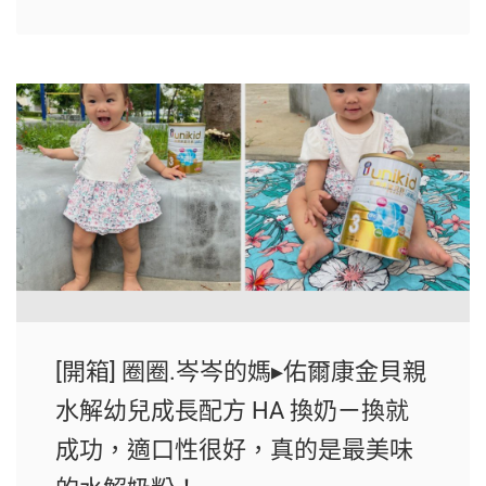
[開箱] 圈圈.岑岑的媽▸佑爾康金貝親
水解幼兒成長配方 HA 換奶ㄧ換就
成功，適口性很好，真的是最美味