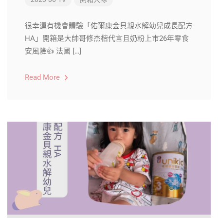
很幸運有機會體驗「佑爾康金貝親水解幼兒成長配方
HA」開箱是大帥哥修杰楷代言且奶粉上市26年零食
安風險👍 法國 […]
Read More