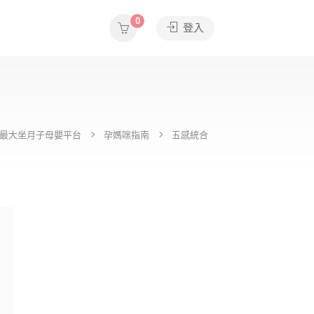
0
登入
e全台最大坐月子母嬰平台
孕媽咪指南
五感統合