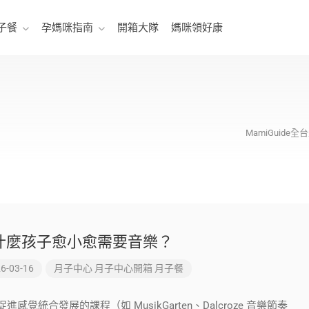
子餐
孕媽咪指南
開箱大隊
媽咪領好康
MamiGuid
什麼孩子愈小愈需要音樂？
6-03-16
月子中心
月子中心開箱
月子餐
進感覺統合發展的課程（如 MusikGarten、Dalcroze 音樂節奏