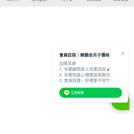
會員註冊｜解鎖坐月子價格
加碼享🎁
1. 孕產顧問真人待產諮詢🫄
2. 孕產知識心理建設陪跑😊
3. 會員好康、好禮拿不完🎊
立即解鎖