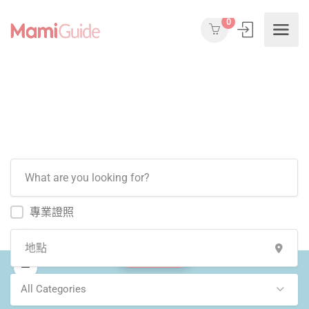
0
專業證照
Show Map
All Categories