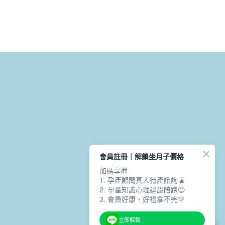
會員註冊｜解鎖坐月子價格
加碼享🎁
1. 孕產顧問真人待產諮詢🫄
2. 孕產知識心理建設陪跑😊
3. 會員好康、好禮拿不完🎊
立即解鎖