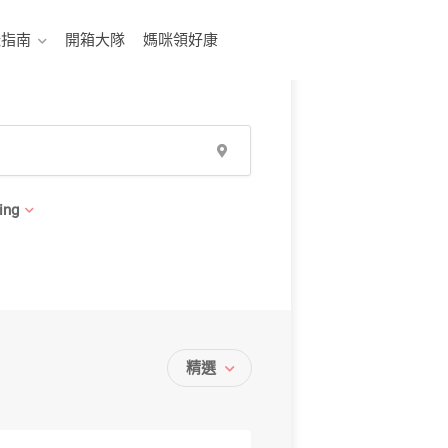
咪指南
開箱大隊
媽咪領好康
ing
精選