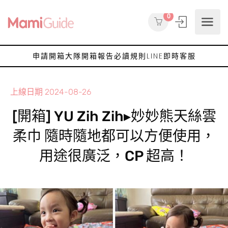
0
申請開箱大隊
開箱報告
必讀規則
LINE即時客服
上線日期
2024-08-26
[開箱] YU Zih Zih▸妙妙熊天絲雲
柔巾 隨時隨地都可以方便使用，
用途很廣泛，CP 超高！