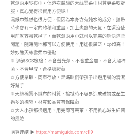
乾濕兩用紗布巾，但這次體驗的天絲雲柔巾材質更柔軟舒
服，真心覺得很實用方便呢！
濕紙巾雖然也很方便，但因為本身含有純水的成分，攜帶
時也會有一定的體積和重量，加上炎熱的天氣，在還沒使
用前就容易乾掉了，而乾濕兩用巾就可以完美的解決這些
問題，隨時隨地都可以方便使用，用途很廣泛，cp超高！
妙妙熊天絲雲柔巾優點
🔆 通過SGS檢驗：不含螢光劑、不含重金屬、不含大腸桿
菌、不含甲醛，合格認證👍
🔆方便拿取、簡單存放，是媽咪們帶孩子出遊用餐的清潔
好幫手
🔆天絲棉質不織布的材質，擦拭時不容易造成破損或產生
過多的棉絮，材質和品質有保障👍
🔆大人小孩都很適用，用完即可丟棄，不用擔心滋生細菌
的風險
購買連結 ▶
https://mamiguide.com/cfl9