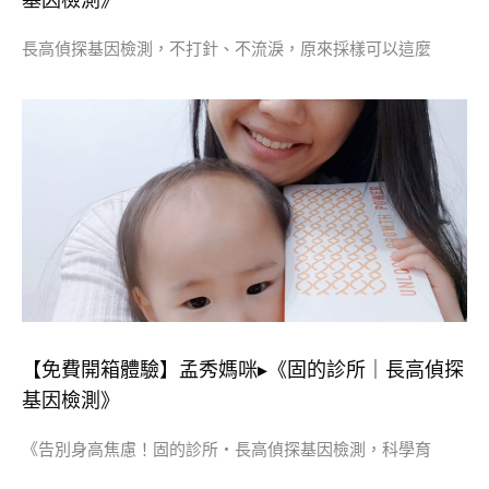
基因檢測》
長高偵探基因檢測，不打針、不流淚，原來採樣可以這麼
【免費開箱體驗】孟秀媽咪▸《固的診所｜長高偵探
基因檢測》
《告別身高焦慮！固的診所・長高偵探基因檢測，科學育