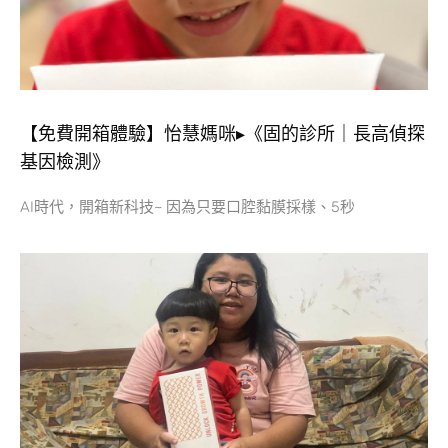
【免費開箱體驗】怡慧媽咪▸《固的診所｜長高偵探
基因檢測》
AI時代，開箱新科技~ 因為只要口腔黏膜採樣、5秒