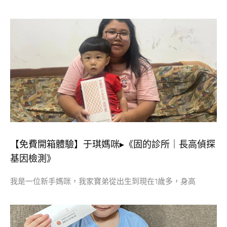
【免費開箱體驗】于琪媽咪▸《固的診所｜長高偵探
基因檢測》
我是一位新手媽咪，我家寶弟從出生到現在1歲多，身高