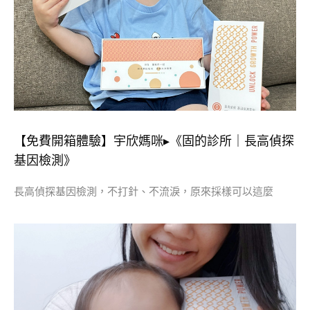
【免費開箱體驗】宇欣媽咪▸《固的診所｜長高偵探
基因檢測》
長高偵探基因檢測，不打針、不流淚，原來採樣可以這麼