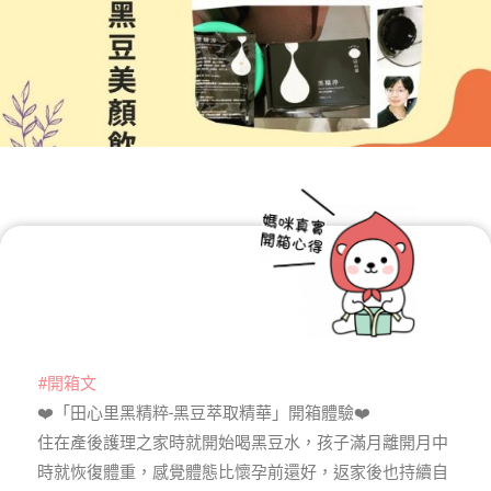
#開箱文
❤️「田心里黑精粹-黑豆萃取精華」開箱體驗❤️
住在產後護理之家時就開始喝黑豆水，孩子滿月離開月中
時就恢復體重，感覺體態比懷孕前還好，返家後也持續自