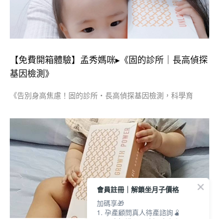
【免費開箱體驗】孟秀媽咪▸《固的診所｜長高偵探
基因檢測》
《告別身高焦慮！固的診所・長高偵探基因檢測，科學育
會員註冊｜解鎖坐月子價格
加碼享🎁
1. 孕產顧問真人待產諮詢🫄