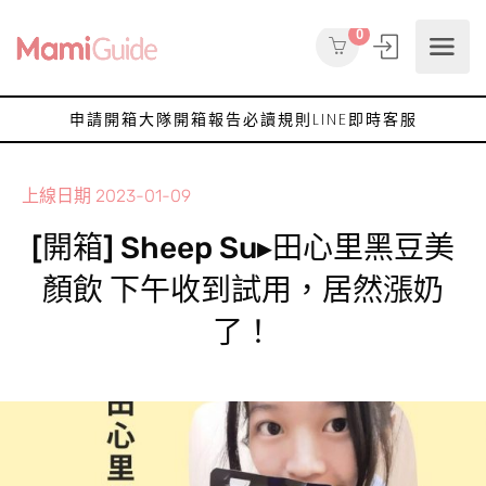
0
申請開箱大隊
開箱報告
必讀規則
LINE即時客服
上線日期
2023-01-09
[開箱] Sheep Su▸田心里黑豆美
顏飲 下午收到試用，居然漲奶
了！