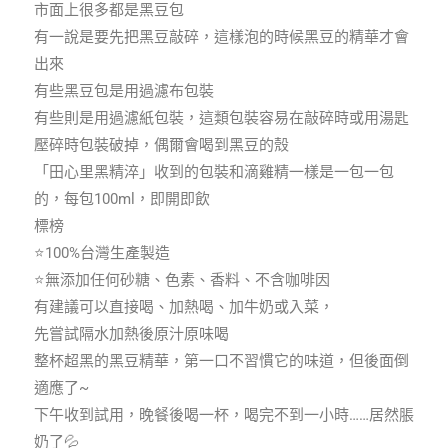
市面上很多都是黑豆包
有一說是要先把黑豆敲碎，這樣泡的時候黑豆的精華才會
出來
有些黑豆包是用過濾布包裝
有些則是用過濾紙包裝，這類包裝容易在敲碎時或用湯匙
壓碎時包裝破掉，偶爾會喝到黑豆的殼
「田心里黑精淬」收到的包裝和滴雞精一樣是一包一包
的，每包100ml，即開即飲
標榜
⭐️100%台灣生產製造
⭐️無添加任何砂糖、色素、香料、不含咖啡因
有建議可以直接喝、加熱喝、加牛奶或入菜，
先嘗試隔水加熱後原汁原味喝
整杯超黑的黑豆精華，第一口不習慣它的味道，但後面倒
適應了~
下午收到試用，晚餐後喝一杯，喝完不到一小時……居然脹
奶了💦