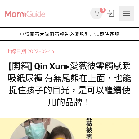
0
申請開箱大隊
開箱報告
必讀規則
LINE即時客服
上線日期
2023-09-16
[開箱] Qin Xun▸愛薇彼零觸感瞬
吸紙尿褲 有無尾熊在上面，也能
捉住孩子的目光，是可以繼續使
用的品牌！