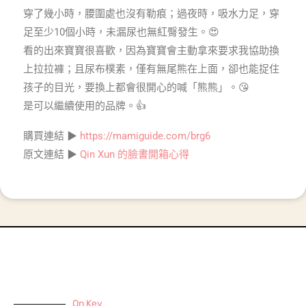
穿了幾小時，腰圍處也沒有勒痕；過夜時，吸水力足，穿
足至少10個小時，未漏尿也無紅臀發生。😍
看的出來寶寶很喜歡，因為寶寶會主動拿來要求我協助換
上拉拉褲；且尿布樸素，僅有無尾熊在上面，卻也能捉住
孩子的目光，要換上都會很開心的喊「熊熊」。😘
是可以繼續使用的品牌。👍
購買連結 ▶
https://mamiguide.com/brg6
原文連結 ▶
Qin Xun 的臉書開箱心得
On Key