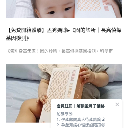
【免費開箱體驗】孟秀媽咪▸《固的診所｜長高偵探
基因檢測》
《告別身高焦慮！固的診所・長高偵探基因檢測，科學育
會員註冊｜解鎖坐月子價格
加碼享🎁
1. 孕產顧問真人待產諮詢🫄
2. 孕產知識心理建設陪跑😊