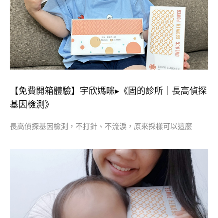
【免費開箱體驗】宇欣媽咪▸《固的診所｜長高偵探
基因檢測》
長高偵探基因檢測，不打針、不流淚，原來採樣可以這麼