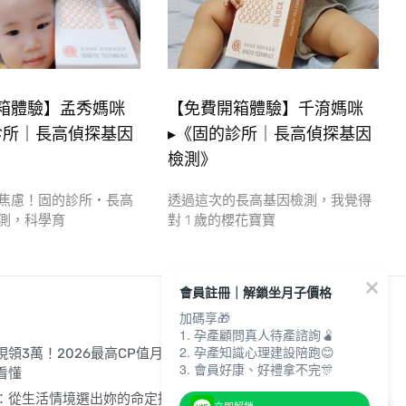
箱體驗】孟秀媽咪
【免費開箱體驗】千淯媽咪
診所｜長高偵探基因
▸《固的診所｜長高偵探基因
檢測》
焦慮！固的診所・長高
透過這次的長高基因檢測，我覺得
測，科學育
對 1 歲的櫻花寶寶
會員註冊｜解鎖坐月子價格
加碼享🎁
1. 孕產顧問真人待產諮詢🫄
2. 孕產知識心理建設陪跑😊
領3萬！2026最高CP值月中清單
3. 會員好康、好禮拿不完🎊
看懂
：從生活情境選出妳的命定推車！