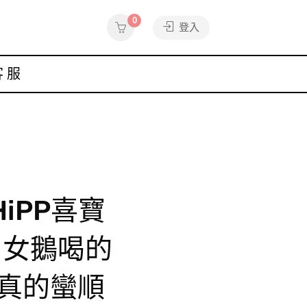
0
登入
客服
▸HiPP喜寶
 女鵝喝的
真的蠻順