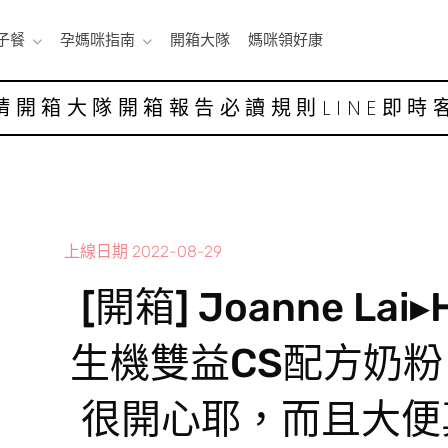
子餐
孕媽咪指南
開箱大隊
媽咪領好康
請開箱大隊
開箱報告
必讀規則
LINE即時
上線日期
2022-08-29
[開箱] Joanne Lai
生機雙益CS配方奶粉
很開心耶，而且大便