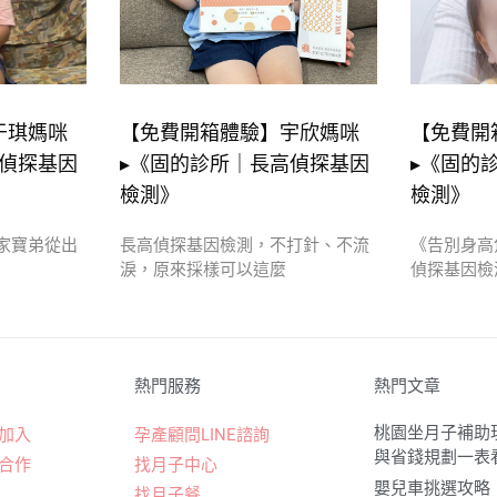
于琪媽咪
【免費開箱體驗】宇欣媽咪
【免費開
高偵探基因
▸《固的診所｜長高偵探基因
▸《固的
檢測》
檢測》
家寶弟從出
長高偵探基因檢測，不打針、不流
《告別身高
淚，原來採樣可以這麼
偵探基因檢
熱門服務
熱門文章
桃園坐月子補助現
加入
孕產顧問LINE諮詢
與省錢規劃一表
合作
找月子中心
嬰兒車挑選攻略
找月子餐