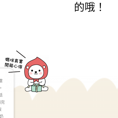
的哦！
慮
。
活
喝完
沒
奶