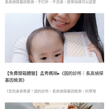
長高偵探基因檢測，不打針、不流淚，原來採樣可以這麼
【免費開箱體驗】孟秀媽咪▸《固的診所｜長高偵探
基因檢測》
《告別身高焦慮！固的診所・長高偵探基因檢測，科學育