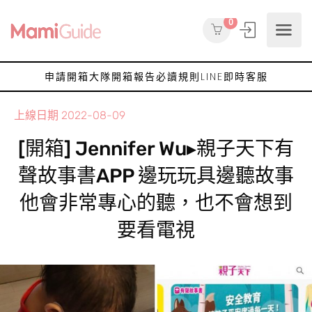
0
申請開箱大隊
開箱報告
必讀規則
LINE即時客服
上線日期
2022-08-09
[開箱] Jennifer Wu▸親子天下有
聲故事書APP 邊玩玩具邊聽故事
他會非常專心的聽，也不會想到
要看電視