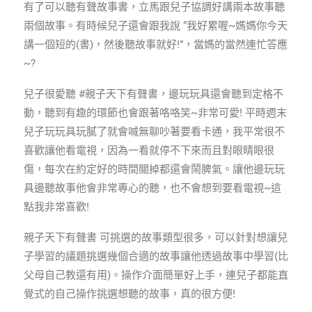
有了可以聽有聲故事書，立馬跟兒子協調好講兩本故事聽
兩個故事。有時候兒子還會跟我說 “我好累喔~媽媽你今天
講一個短的(書)，然後聽故事就好!”，當媽的當然連忙答應
~?
兒子很愛聽 #親子天下有聲書，邊玩玩具還會聽到定格不
動，聽到有趣的環節也會跟著咯咯笑~非常可愛! 平時週末
兒子玩玩具玩膩了就會喊無聊吵著要看卡通，我平常很不
喜歡讓他看電視，因為一看就停不下來而且對眼睛眼很
傷，每次在約定好的時間關掉都還會鬧脾氣。讓他邊玩玩
具邊聽故事他會非常專心的聽，也不會想到要看電視~這
點我非常喜歡!
親子天下有聲書 可挑選的故事類型很多，可以針對想讓兒
子學習的議題挑選幾個合適的故事讓他透過故事中學習(比
父母自己教還有用)。操作介面簡單好上手，連兒子都能直
覺式的自己操作挑選想聽的故事，真的很方便!