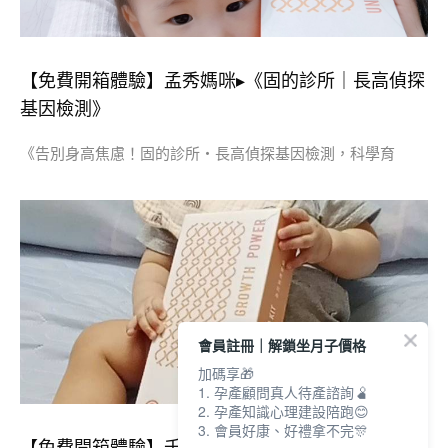
【免費開箱體驗】孟秀媽咪▸《固的診所｜長高偵探
基因檢測》
《告別身高焦慮！固的診所・長高偵探基因檢測，科學育
會員註冊｜解鎖坐月子價格
加碼享🎁
1. 孕產顧問真人待產諮詢🫄
2. 孕產知識心理建設陪跑😊
3. 會員好康、好禮拿不完🎊