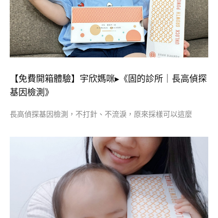
【免費開箱體驗】宇欣媽咪▸《固的診所｜長高偵探
基因檢測》
長高偵探基因檢測，不打針、不流淚，原來採樣可以這麼