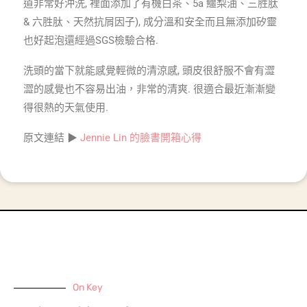
道非常好沖洗, 裡面添加了有機白茶、5a 鱷梨油、三胜肽
& 六胜肽、天然抗屑因子), 成分溫和安全而且無添加矽靈
也好起泡還經過SGS檢驗合格.
洗頭的當下就能感覺輕微的清涼感, 頭皮很舒服不會有澀
澀的感覺也不容易出油，非常的清爽. 很適合最近漸漸變
得很熱的天氣使用.
原文連結 ▶
Jennie Lin 的臉書開箱心得
On Key