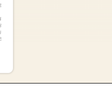
完
有
對
方
記