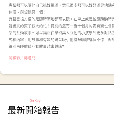
專輯都可以讓他自己挑好挑滿，意見很多都可以好好滿足他聽
這個、還想聽另一個！
有聲書很方便的是隨時隨地都可以聽，在車上或是餐廳躁動時
聲書真的幫了很大的忙！特別的還有一歲十個月的麥寶寶也會
話的互動故事～可以讓正在學習與人互動的小孩學到更多對話
式和內容，用故事和有趣的聲音吸引他嘰哩呱啦講個不停，但
得別再睡前聽互動故事越來越嗨?
開箱影片傳送門
On Key
最新開箱報告