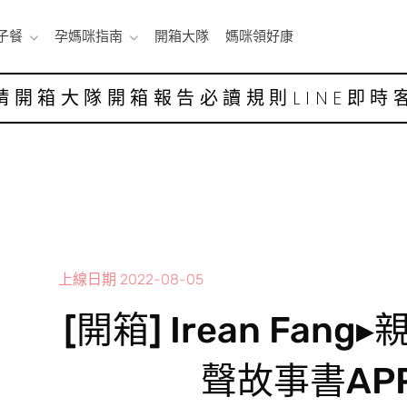
子餐
孕媽咪指南
開箱大隊
媽咪領好康
請開箱大隊
開箱報告
必讀規則
LINE即時
上線日期
2022-08-05
[開箱] Irean Fan
聲故事書AP