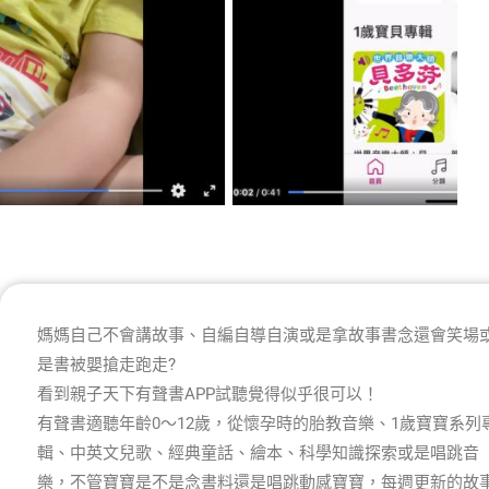
媽媽自己不會講故事、自編自導自演或是拿故事書念還會笑場
是書被嬰搶走跑走?
看到親子天下有聲書APP試聽覺得似乎很可以！
有聲書適聽年齡0～12歲，從懷孕時的胎教音樂、1歲寶寶系列
輯、中英文兒歌、經典童話、繪本、科學知識探索或是唱跳音
樂，不管寶寶是不是念書料還是唱跳動感寶寶，每週更新的故