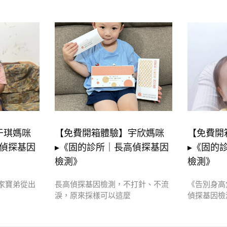
于琪媽咪
【免費開箱體驗】宇欣媽咪
【免費開
高偵探基因
▸《固的診所｜長高偵探基因
▸《固的
檢測》
檢測》
家寶弟從出
長高偵探基因檢測，不打針、不流
《告別身高
淚，原來採樣可以這麼
偵探基因檢