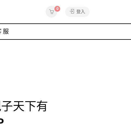
0
登入
客服
g▸親子天下有
P