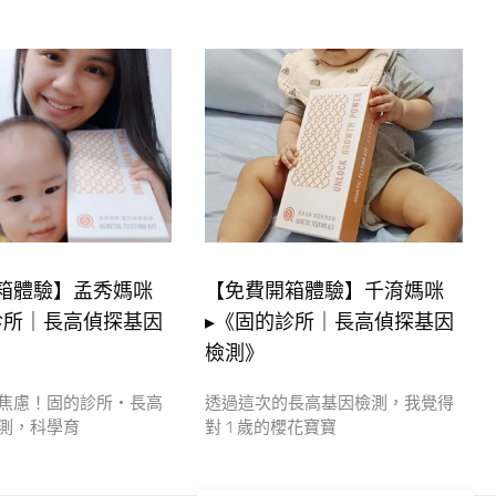
箱體驗】孟秀媽咪
【免費開箱體驗】千淯媽咪
診所｜長高偵探基因
▸《固的診所｜長高偵探基因
檢測》
焦慮！固的診所・長高
透過這次的長高基因檢測，我覺得
測，科學育
對 1 歲的櫻花寶寶