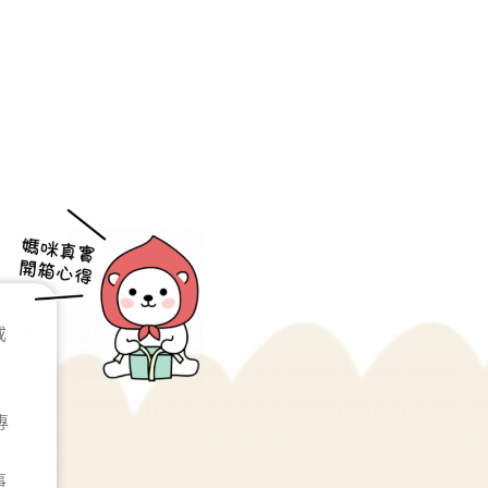
或
專
事