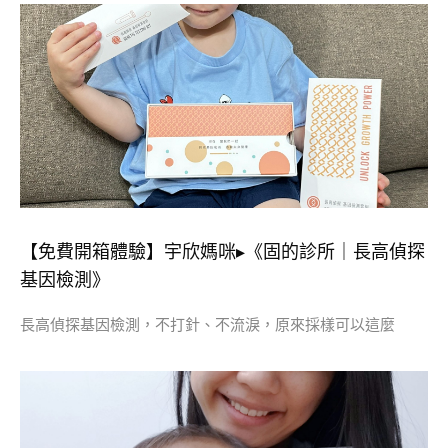
【免費開箱體驗】宇欣媽咪▸《固的診所｜長高偵探
基因檢測》
長高偵探基因檢測，不打針、不流淚，原來採樣可以這麼