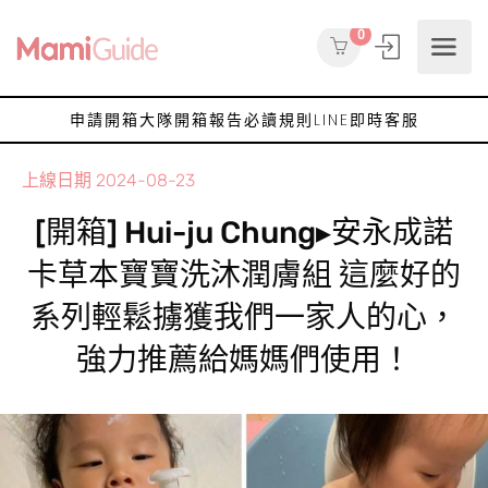
0
申請開箱大隊
開箱報告
必讀規則
LINE即時客服
上線日期
2024-08-23
[開箱] Hui-ju Chung▸安永成諾
卡草本寶寶洗沐潤膚組 這麼好的
系列輕鬆擄獲我們一家人的心，
強力推薦給媽媽們使用！