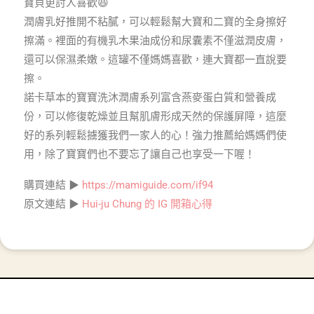
寶貝更討人喜歡😆
潤膚乳好推開不粘膩，可以輕鬆幫大寶和二寶的全身擦好
擦滿。裡面的有機乳木果油成份和尿囊素不僅滋潤皮膚，
還可以保濕柔嫩。這罐不僅媽媽喜歡，連大寶都一直說要
擦。
諾卡草本的寶寶洗沐潤膚系列富含燕麥蛋白質和營養成
份，可以修復乾燥並且幫肌膚形成天然的保護屏障，這麼
好的系列輕鬆擄獲我們一家人的心！強力推薦給媽媽們使
用，除了寶寶們也不要忘了讓自己也享受一下喔！
購買連結 ▶
https://mamiguide.com/if94
原文連結 ▶
Hui-ju Chung 的 IG 開箱心得