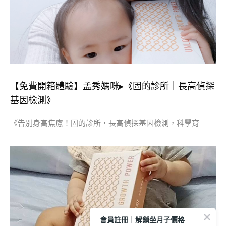
【免費開箱體驗】孟秀媽咪▸《固的診所｜長高偵探
基因檢測》
《告別身高焦慮！固的診所・長高偵探基因檢測，科學育
會員註冊｜解鎖坐月子價格