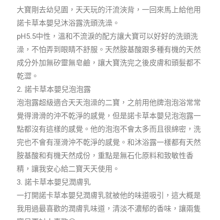
大寶剛去幼兒園，天天玩的汗流浹背，一回來馬上給他用
諾卡草本嬰兒沐浴露洗頭洗澡。
pH5.5中性，溫和不流淚的配方讓大寶可以好好的洗頭洗
澡，不怕弄到眼睛不舒服。天然胺基酸跟多種有機的天然
成分外加無矽靈無皂鹼，讓大寶洗完之後皮膚和頭髮都不
乾澀。
2. 諾卡草本嬰兒泡泡露
泡泡露超級適合天天泡澡的二寶，之前用他牌泡泡浴常常
覺得滑滑的沖不乾淨的感覺，但是諾卡草本嬰兒泡泡露一
點都沒有這樣的感覺。他的泡泡不會太多而且很綿密，洗
完也不會有溼滑沖不乾淨的感覺。和沐浴露一樣都有天然
胺基酸和有機天然成份，重點是無石化原料和致敏性香
精，讓我安心給二寶天天使用。
3. 諾卡草本嬰兒潤膚乳
一打開諾卡草本嬰兒潤膚乳就被他的味道吸引，這大概是
我用過最喜歡的潤膚乳味道，清淡不濃郁的香味，讓兩隻