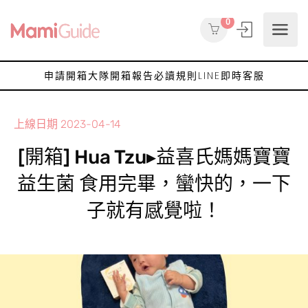
0
申請開箱大隊
開箱報告
必讀規則
LINE即時客服
上線日期
2023-04-14
[開箱] Hua Tzu▸益喜氏媽媽寶寶
益生菌 食用完畢，蠻快的，一下
子就有感覺啦！