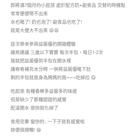
即將滿7個月的小屁孩 處於配方奶+副食品 交替的時機點
常常便便嗯不出來
水也喝了! 奶也泡了! 副食品也吃了!
就是大便大不出來 😫😫
這次榮幸參與益菌優的開箱體驗
廠商建議 三歲以下寶寶 每次半包，每日1-2次
我就把益菌優到半包在開水裡
讓宥宥補充水分時 一併將益菌優喝下肚
剩的半包就是身為媽媽的我~~~吃掉拉 😋
吃起來 有種養樂多益菌多的味道
但是缺少了那種甜甜的感覺
配溫開水 很快就化掉了
食用完畢 蠻快的…一下子就有感覺啦
排便很順暢! 😆