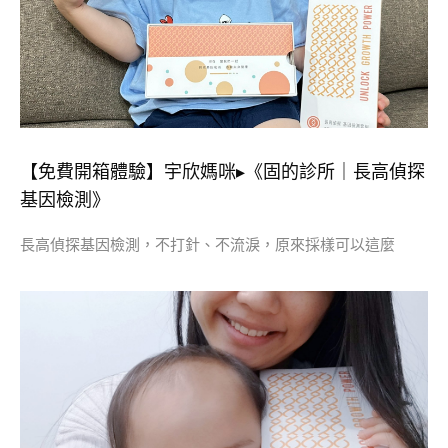
【免費開箱體驗】宇欣媽咪▸《固的診所｜長高偵探
基因檢測》
長高偵探基因檢測，不打針、不流淚，原來採樣可以這麼