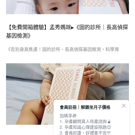
【免費開箱體驗】孟秀媽咪▸《固的診所｜長高偵探
基因檢測》
《告別身高焦慮！固的診所・長高偵探基因檢測，科學育
會員註冊｜解鎖坐月子價格
加碼享🎁
1. 孕產顧問真人待產諮詢🫄
2. 孕產知識心理建設陪跑😊
3. 會員好康、好禮拿不完🎊