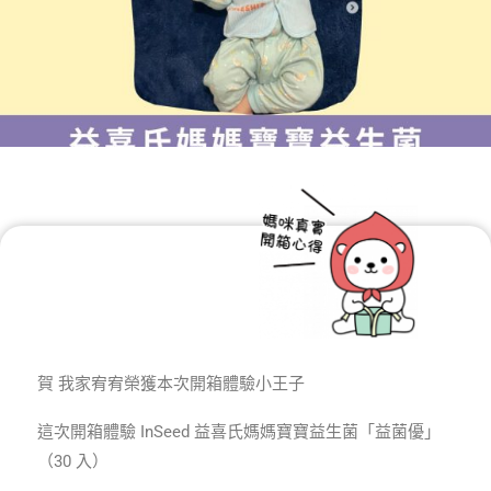
賀 我家宥宥榮獲本次開箱體驗小王子
這次開箱體驗 InSeed 益喜氏媽媽寶寶益生菌「益菌優」
（30 入）