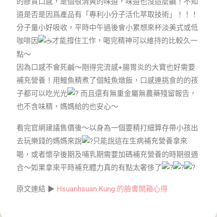
的膠質口感，是個很清爽的味道，味道也沒這麼鹹！不知
道是否是因爲產品有「專利小分子活化萃取技術」！！！
分子量小好吸收，平時中午過後會小累想來杯淡美式或低
咖啡因
才能撐住工作，喝完精神可以維持的比較久一
點～
因為口感不會死鹹～剛得完流感+腸胃炎的大寶也好需要
補充營養！用鰻魚精煮了個鮭魚燉飯，口感連挑食的的孩
子都可以吃光光
而且還有無重金屬無農藥殘留報告，
也不含味精，媽媽給的也安心～
看完官網建議售價後～以身為一個要精打細算存帶小孩出
去玩樂錢的媽媽來說
只能說這在生病補充營養拿來
喝，或者懷孕後期及哺乳期需要加碼補充營養的時期很適
合～如果拿來平時補充體力真的有點太奢侈了
原文連結 ▶
Hsuanhsuan Kung 的臉書開箱心得