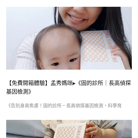
【免費開箱體驗】孟秀媽咪▸《固的診所｜長高偵探
基因檢測》
《告別身高焦慮！固的診所・長高偵探基因檢測，科學育