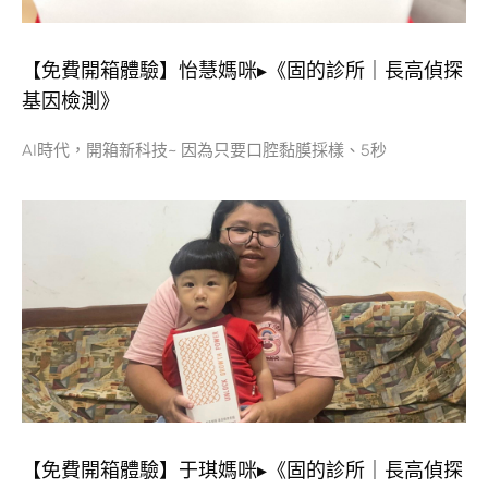
【免費開箱體驗】怡慧媽咪▸《固的診所｜長高偵探
基因檢測》
AI時代，開箱新科技~ 因為只要口腔黏膜採樣、5秒
【免費開箱體驗】于琪媽咪▸《固的診所｜長高偵探