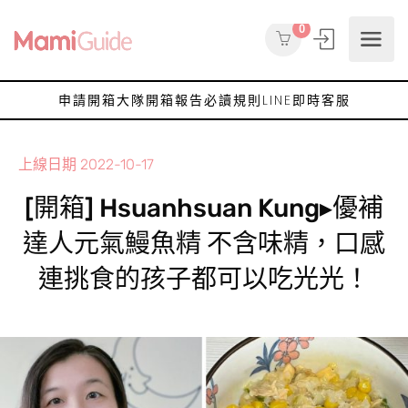
0
申請開箱大隊
開箱報告
必讀規則
LINE即時客服
上線日期
2022-10-17
[開箱] Hsuanhsuan Kung▸優補
達人元氣鰻魚精 不含味精，口感
連挑食的孩子都可以吃光光！