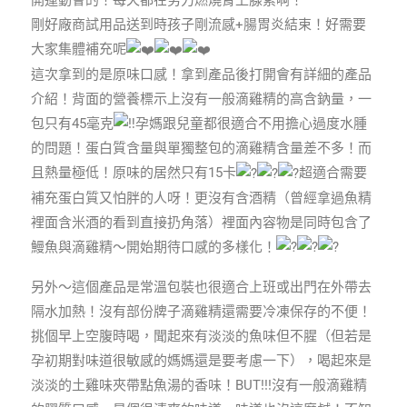
開運動會的！每天都在努力燃燒腎上腺素啊！
剛好廠商試用品送到時孩子剛流感+腸胃炎結束！好需要
大家集體補充呢
這次拿到的是原味口感！拿到產品後打開會有詳細的產品
介紹！背面的營養標示上沒有一般滴雞精的高含鈉量，一
包只有45毫克
孕媽跟兒童都很適合不用擔心過度水腫
的問題！蛋白質含量與單獨整包的滴雞精含量差不多！而
且熱量極低！原味的居然只有15卡
超適合需要
補充蛋白質又怕胖的人呀！更沒有含酒精（曾經拿過魚精
裡面含米酒的看到直接扔角落）裡面內容物是同時包含了
鰻魚與滴雞精～開始期待口感的多樣化！
另外～這個產品是常溫包裝也很適合上班或出門在外帶去
隔水加熱！沒有部份牌子滴雞精還需要冷凍保存的不便！
挑個早上空腹時喝，聞起來有淡淡的魚味但不腥（但若是
孕初期對味道很敏感的媽媽還是要考慮一下），喝起來是
淡淡的土雞味夾帶點魚湯的香味！BUT!!!沒有一般滴雞精