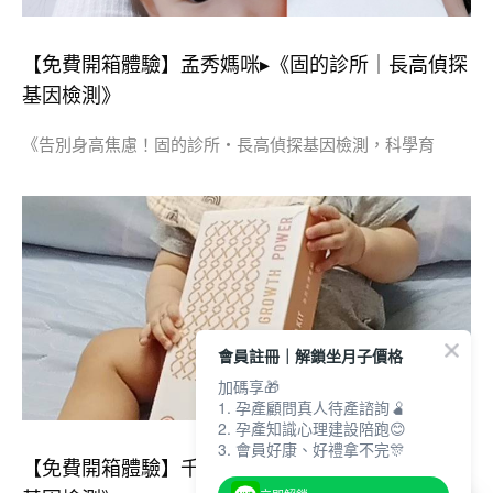
【免費開箱體驗】孟秀媽咪▸《固的診所｜長高偵探
基因檢測》
《告別身高焦慮！固的診所・長高偵探基因檢測，科學育
會員註冊｜解鎖坐月子價格
加碼享🎁
1. 孕產顧問真人待產諮詢🫄
2. 孕產知識心理建設陪跑😊
3. 會員好康、好禮拿不完🎊
【免費開箱體驗】千淯媽咪▸《固的診所｜長高偵探