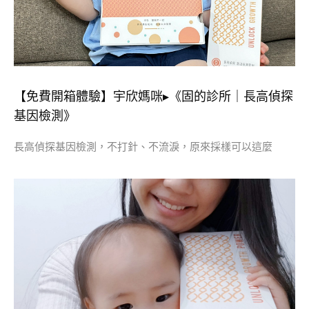
【免費開箱體驗】宇欣媽咪▸《固的診所｜長高偵探
基因檢測》
長高偵探基因檢測，不打針、不流淚，原來採樣可以這麼