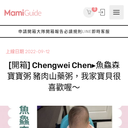
0
申請開箱大隊
開箱報告
必讀規則
LINE即時客服
上線日期
2022-09-12
[開箱] Chengwei Chen▸魚鱻森
寶寶粥 豬肉山藥粥，我家寶貝很
喜歡喔～