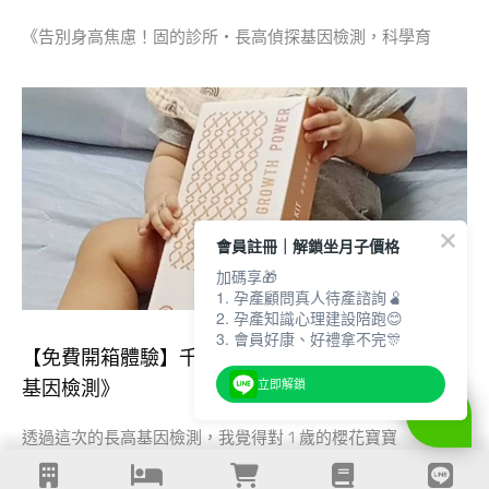
《告別身高焦慮！固的診所・長高偵探基因檢測，科學育
會員註冊｜解鎖坐月子價格
加碼享🎁
1. 孕產顧問真人待產諮詢🫄
2. 孕產知識心理建設陪跑😊
3. 會員好康、好禮拿不完🎊
【免費開箱體驗】千淯媽咪▸《固的診所｜長高偵探
基因檢測》
立即解鎖
透過這次的長高基因檢測，我覺得對 1 歲的櫻花寶寶