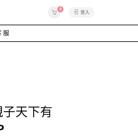
0
登入
客服
g▸親子天下有
P