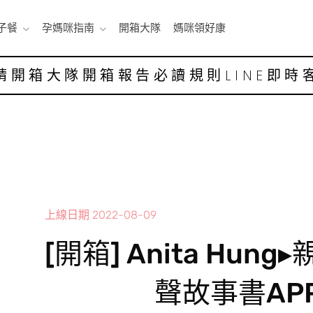
子餐
孕媽咪指南
開箱大隊
媽咪領好康
請開箱大隊
開箱報告
必讀規則
LINE即時
上線日期
2022-08-09
[開箱] Anita Hun
聲故事書AP