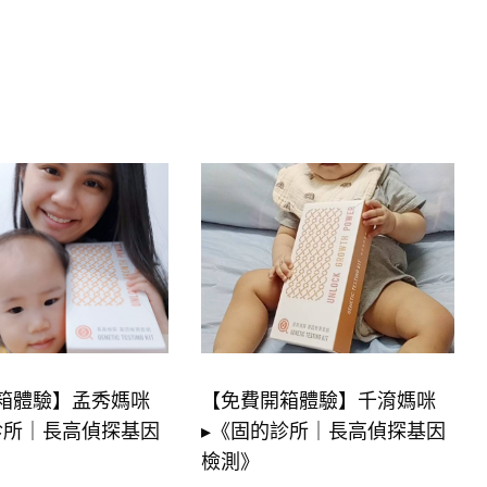
箱體驗】孟秀媽咪
【免費開箱體驗】千淯媽咪
診所｜長高偵探基因
▸《固的診所｜長高偵探基因
檢測》