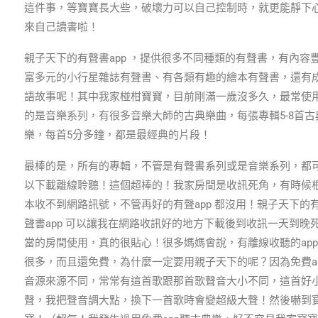
這件事，等寶寶長大些，破壞力可以自己控制時，就更能靜下
來自己讀書啦！
親子天下的有聲書app ，提供很多不同種類的有聲書，有內容
富多元的小行星雜誌有聲書、有各類有趣的繪本有聲書，還有
語故事呢！其中我家椪柑寶寶，目前剛滿一歲沒多久，最常使
的是音樂系列，有很多音樂大師的古典樂曲，每張專輯5-8首古
樂，每首5分多鐘，都是最經典的片段！
最棒的是，所有的專輯，不管是有聲書系列或是音樂系列，都
以下載離線聆聽！這個超棒的！我家房間是收訊死角，有時候
本收不到網路訊號，不管再好的有聲app 都沒用！親子天下的
聲書app 可以讓我在網路收訊好的地方下載後到收訊一天到晚
當的房間使用，真的很貼心！很多媽媽會說，有離線收聽的app
很多，而且還免費，為什麼一定要用親子天下的呢？因為免費a
音源來源不同，常常有這首歌跟那首歌聲音大小不同，這首好
聲，我把聲音調大點，換下一首歌時會變超級大聲！然後嚇到