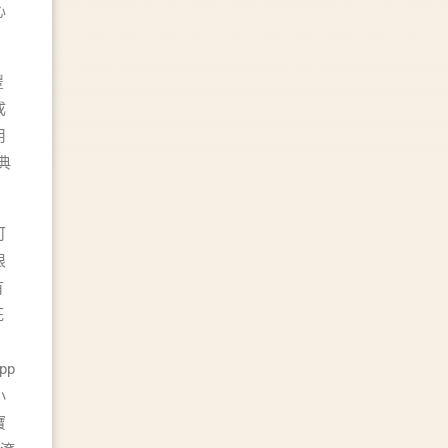
心
豐
成
用
典
可
根
有
死
pp
小
寶