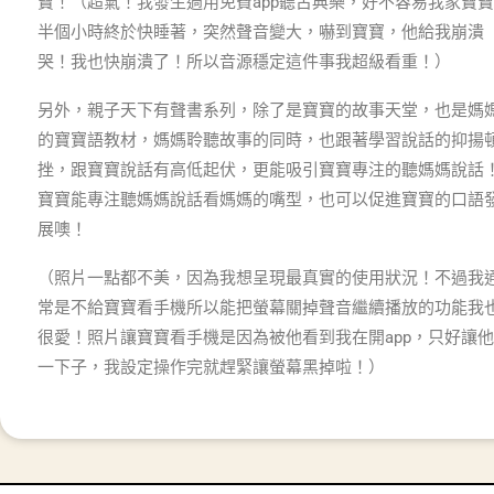
寶！（超氣！我發生過用免費app聽古典樂，好不容易我家寶
半個小時終於快睡著，突然聲音變大，嚇到寶寶，他給我崩潰
哭！我也快崩潰了！所以音源穩定這件事我超級看重！）
另外，親子天下有聲書系列，除了是寶寶的故事天堂，也是媽
的寶寶語教材，媽媽聆聽故事的同時，也跟著學習說話的抑揚
挫，跟寶寶說話有高低起伏，更能吸引寶寶專注的聽媽媽說話
寶寶能專注聽媽媽說話看媽媽的嘴型，也可以促進寶寶的口語
展噢！
（照片一點都不美，因為我想呈現最真實的使用狀況！不過我
常是不給寶寶看手機所以能把螢幕關掉聲音繼續播放的功能我
很愛！照片讓寶寶看手機是因為被他看到我在開app，只好讓
一下子，我設定操作完就趕緊讓螢幕黑掉啦！）