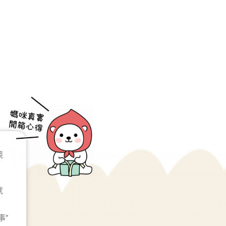
競
就
事”