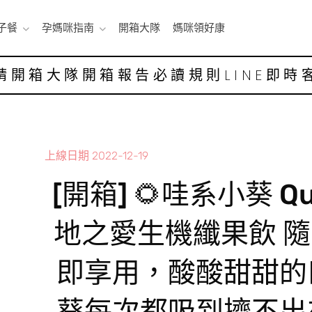
子餐
孕媽咪指南
開箱大隊
媽咪領好康
請開箱大隊
開箱報告
必讀規則
LINE即時
上線日期
2022-12-19
[開箱] 🌻哇系小葵 Qu
地之愛生機纖果飲 
即享用，酸酸甜甜的
葵每次都吸到擠不出