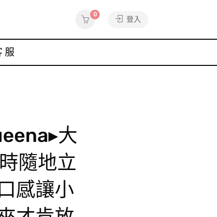
0
登入
客服
eena▸大
隨時隨地立
口感讓小
來才肯放