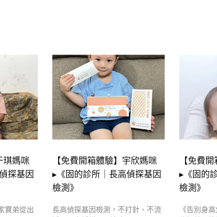
于琪媽咪
【免費開箱體驗】宇欣媽咪
【免費開
高偵探基因
▸《固的診所｜長高偵探基因
▸《固的
檢測》
檢測》
家寶弟從出
長高偵探基因檢測，不打針、不流
《告別身高