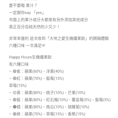
要不要喝 果汁？
一定跟你say 「yes」
市面上的果汁成分大都是有另外添加其他成分
真正百分百純天然的少又少！
非常幸運的 這次收到「大地之愛生機纖果飲」的開箱體驗
六種口味 一次滿足🫶
Happy Hours生機纖果飲
有六種口味
– 🟣紫：蘋果(60%)、洋棗(40%)
– 🔴紅：蘋果(70%)、藍莓(15%)
草莓(15%)
– 🟡黃：蘋果(80%)、桃子(10%)、芒果(10%)
– 🔵藍：蘋果(80%)、紅石榴(10%)、覆盆莓(5%)、藍莓(5%)
– 🟠橘：蘋果(80%)、南瓜(10%)、胡蘿蔔(10%)
– 🟢綠：蘋果(70%)、草莓(15%)、香蕉(15%)