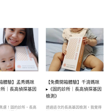
箱體驗】孟秀媽咪
【免費開箱體驗】千淯媽咪
診所｜長高偵探基因
▸《固的診所｜長高偵探基因
檢測》
焦慮！固的診所・長高
透過這次的長高基因檢測，我覺得