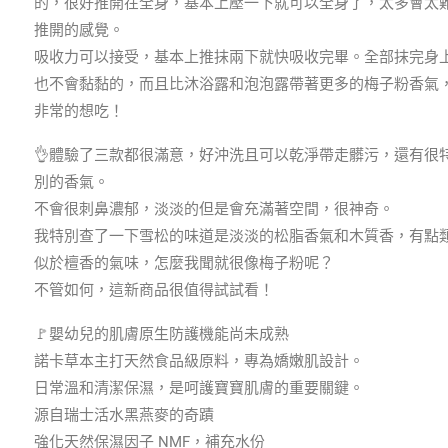
的，很好推開在全身，基本上壓一下就可以全身了，太多會太
推開的感覺。
吸收力可以接受，基本上推抹兩下就快吸收完畢。全部抹完身
也不會黏黏的，而且比沐浴露和泡泡露帶著更多的梅子粉香氣
非常的想吃！
👌體驗了三款都很滿意，好沖洗且可以乾淨帶走髒污，還有很
別的香氣。
不會很刺鼻濃郁，淡淡的但是會充滿著空間，很神奇。
我特別查了一下雪松的味道是淡淡的松脂香氣和木質香，有點
似於檀香的氣味，怎麼我聞就很像梅子粉呢？
不管如何，這新商品很值得試試看！
🚩嬰幼兒的肌膚原生防護機能尚未成熟
諾卡草本主打天然食品級原料，專為嬌嫩肌設計。
日常溫和清潔保濕，是呵護寶寶肌膚的重要關鍵。
源自瑞士活水黑燕麥的奇蹟
強化天然保濕因子 NMF，補充水份