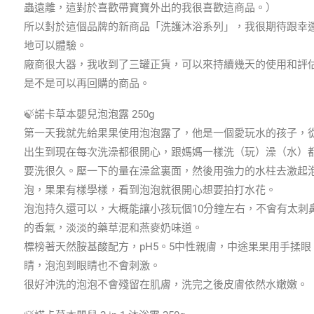
蟲遠離，這對於喜歡帶寶寶外出的我很喜歡這商品。）
所以對於這個品牌的新商品「洗護沐浴系列」，我很期待跟幸
地可以體驗。
廠商很大器，我收到了三罐正貨，可以來持續幾天的使用和評
是不是可以再回購的商品。
🍃諾卡草本嬰兒泡泡露 250g
第一天我就先給果果使用泡泡露了，他是一個愛玩水的孩子，
出生到現在每次洗澡都很開心，跟媽媽一樣洗（玩）澡（水）
要洗很久。壓一下的量在澡盆裏面，然後用強力的水柱去激起
泡，果果有樣學樣，看到泡泡就很開心想要拍打水花。
泡泡持久還可以，大概能讓小孩玩個10分鐘左右，不會有太刺
的香氣，淡淡的藥草混和燕麥奶味道。
標榜著天然胺基酸配方，pH5。5中性親膚，中途果果用手揉眼
睛，泡泡到眼睛也不會刺激。
很好沖洗的泡泡不會殘留在肌膚，洗完之後皮膚依然水嫩嫩。