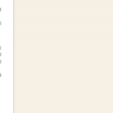
運
估
從
都
泡
鼻