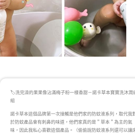
🏷️洗完澡的果果像沾滿梅子粉一樣香甜－諾卡草本寶寶洗沐潤
組
諾卡草本這個品牌第一次接觸是他們家的防蚊液系列，取代我
於防蚊產品會有刺鼻的味道，他們家真的是＂草本＂為主的氣
味，因此我私心喜歡這個產品。（偷偷說防蚊液系列還可以讓