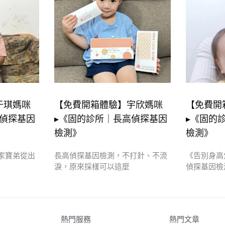
于琪媽咪
【免費開箱體驗】宇欣媽咪
【免費開
高偵探基因
▸《固的診所｜長高偵探基因
▸《固的
檢測》
檢測》
家寶弟從出
長高偵探基因檢測，不打針、不流
《告別身高
淚，原來採樣可以這麼
偵探基因檢
熱門服務
熱門文章