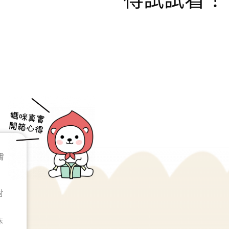
膚
對
床