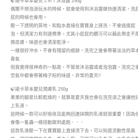
🍃諾卡草本嬰兒 2 in 1 沐浴露 250g
偶爾不想泡澡玩水的時候，就會使用到沐浴露做快速清潔，洗
屁的時候也會用。
壓一下透明的質地，和點水直接在寶寶身上搓洗，不會過度起
泡，但清潔力有到達標準。尤其小屁屁的髒污可以藉此帶走不
擦皮膚，味道也會清潔乾淨。
一樣很好沖水，不會有殘留的痕跡，洗完之後會帶著淡淡的草
香氣
但我覺得很神奇的一點是，不管是沐浴露或者泡泡露，洗完之
空氣中都會帶著梅子粉的味道，非常的夏天!!
🍃諾卡草本嬰兒潤膚乳 250g
果果的腳是比較乾燥的，就算是夏天我也會在洗完澡之後讓他
上乳液。
這時候一款可以好吸收且能夠迅速抹開的乳液就很重要！因為
會像一隻蟲一樣扭動跟到處跑．．．
這款乳液壓一下在寶寶腳上直接流下去，可以知道流動性是高