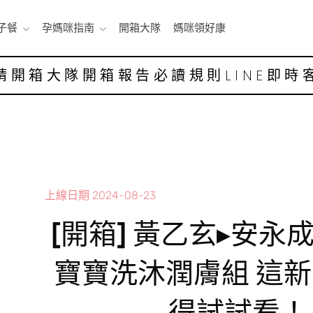
子餐
孕媽咪指南
開箱大隊
媽咪領好康
請開箱大隊
開箱報告
必讀規則
LINE即時
上線日期
2024-08-23
[開箱] 黃乙玄▸安永
寶寶洗沐潤膚組 這
得試試看！