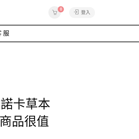
0
登入
客服
成諾卡草本
新商品很值