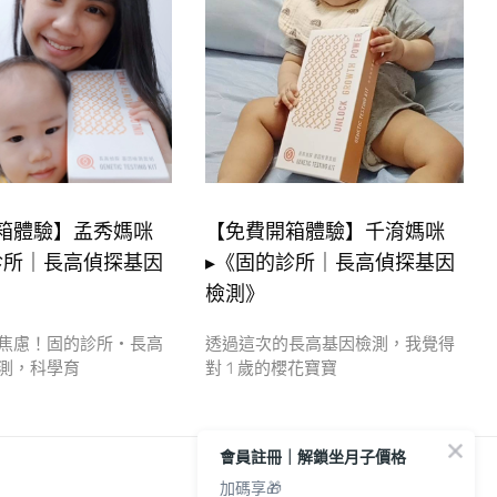
箱體驗】孟秀媽咪
【免費開箱體驗】千淯媽咪
診所｜長高偵探基因
▸《固的診所｜長高偵探基因
檢測》
焦慮！固的診所・長高
透過這次的長高基因檢測，我覺得
測，科學育
對 1 歲的櫻花寶寶
會員註冊｜解鎖坐月子價格
加碼享🎁