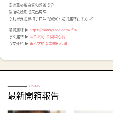
富含燕麥蛋白質和營養成分
修復乾燥形成天然屏障
心動想要體驗梅子口味的寶寶，購買連結在下方 🔗
購買連結 ▶
https://mamiguide.com/if94
原文連結 ▶
黃乙玄的 IG 開箱心得
原文連結 ▶
黃乙玄的臉書開箱心得
On Key
最新開箱報告