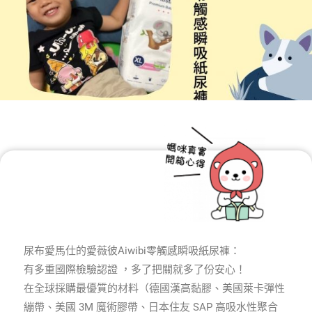
尿布愛馬仕的愛薇彼Aiwibi零觸感瞬吸紙尿褲：
有多重國際檢驗認證 ，多了把關就多了份安心！
在全球採購最優質的材料（德國漢高黏膠、美國萊卡彈性
繃帶、美國 3M 魔術膠帶、日本住友 SAP 高吸水性聚合