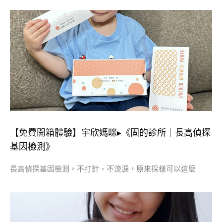
【免費開箱體驗】宇欣媽咪▸《固的診所｜長高偵探
基因檢測》
長高偵探基因檢測，不打針、不流淚，原來採樣可以這麼