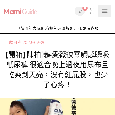
0
申請開箱大隊
開箱報告
必讀規則
LINE即時客服
上線日期
2023-09-20
[開箱] 陳柏翰▸愛薇彼零觸感瞬吸
紙尿褲 很適合晚上過夜用尿布且
乾爽到天亮，沒有紅屁股，也少
了心疼！