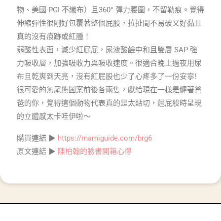
物、美國 PGI 不織布）且360° 彈力腰圍，不留勒痕。覺得
伸縮彈性很剛好包覆著整個屁股，拉扯間不易破又好黏且
真的沒有痕跡或紅腫！
弱酸性表面，減少紅屁屁，尿液酸鹼中和且雙層 SAP 強
力吸收層，加強吸收力與吸收速度。很適合晚上過夜用尿
布且乾爽到天亮，沒有紅屁股也少了心疼多了一份安寧!
很可愛的無尾熊圖案前後各兩隻，獻給現在一樣是纏著爸
爸的你，覺得這個動物代表真的是太貼切，翹屁股時呈現
的立體感太卡哇伊啦～
購買連結 ▶
https://mamiguide.com/brg6
原文連結 ▶
陳柏翰的臉書開箱心得