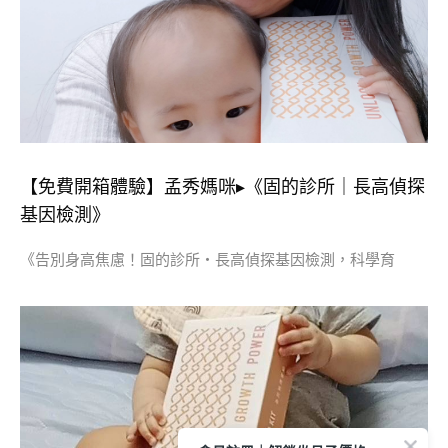
【免費開箱體驗】孟秀媽咪▸《固的診所｜長高偵探
基因檢測》
《告別身高焦慮！固的診所・長高偵探基因檢測，科學育