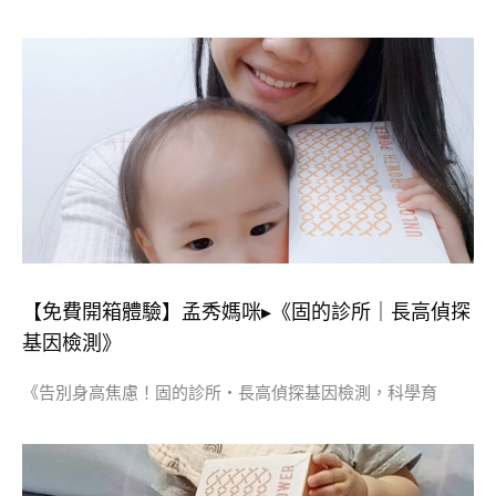
【免費開箱體驗】孟秀媽咪▸《固的診所｜長高偵探
基因檢測》
《告別身高焦慮！固的診所・長高偵探基因檢測，科學育