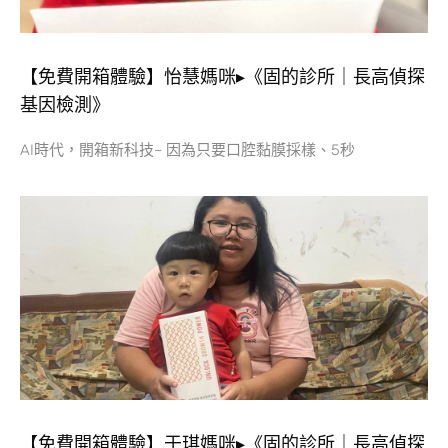
【免費開箱體驗】怡慧媽咪▸《固的診所｜長高偵探
基因檢測》
AI時代，開箱新科技~ 因為只要口腔黏膜採樣、5秒
【免費開箱體驗】于琪媽咪▸《固的診所｜長高偵探