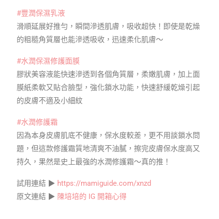
#豐潤保濕乳液
滑順延展好推勻，瞬間滲透肌膚，吸收超快！即使是乾燥
的粗糙角質層也能滲透吸收，迅速柔化肌膚～
#水潤保濕修護面膜
膠狀美容液能快速滲透到各個角質層，柔嫩肌膚，加上面
膜紙柔軟又貼合臉型，強化鎖水功能，快速舒緩乾燥引起
的皮膚不適及小細紋
#水潤修護霜
因為本身皮膚肌底不健康，保水度較差，更不用談鎖水問
題，但這款修護霜質地清爽不油膩，擦完皮膚保水度高又
持久，果然是史上最強的水潤修護霜～真的推！
試用連結 ▶
https://mamiguide.com/xnzd
原文連結 ▶
陳培培的 IG 開箱心得