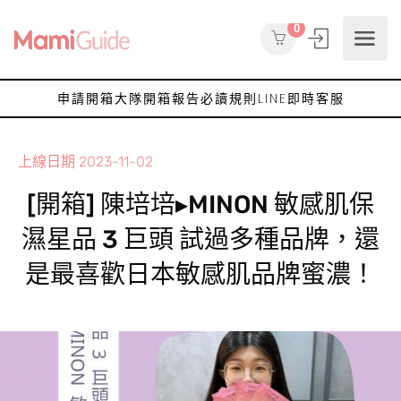
0
申請開箱大隊
開箱報告
必讀規則
LINE即時客服
上線日期
2023-11-02
[開箱] 陳培培▸MINON 敏感肌保
濕星品 3 巨頭 試過多種品牌，還
是最喜歡日本敏感肌品牌蜜濃！