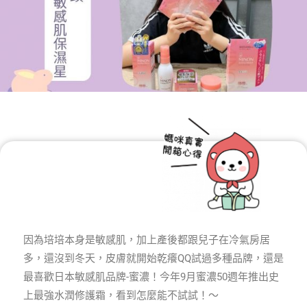
因為培培本身是敏感肌，加上產後都跟兒子在冷氣房居
多，還沒到冬天，皮膚就開始乾癢QQ試過多種品牌，還是
最喜歡日本敏感肌品牌-蜜濃！今年9月蜜濃50週年推出史
上最強水潤修護霜，看到怎麼能不試試！～