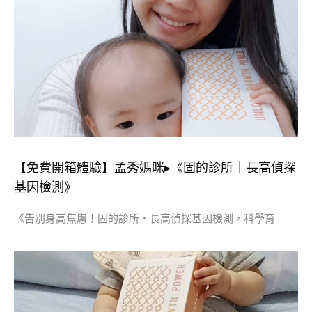
【免費開箱體驗】孟秀媽咪▸《固的診所｜長高偵探
基因檢測》
《告別身高焦慮！固的診所・長高偵探基因檢測，科學育