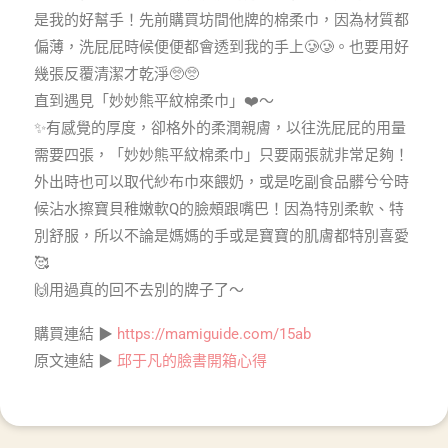
是我的好幫手！先前購買坊間他牌的棉柔巾，因為材質都
偏薄，洗屁屁時候便便都會透到我的手上🥲🥲。也要用好
幾張反覆清潔才乾淨🥺🥺
直到遇見「妙妙熊平紋棉柔巾」❤️～
✨有感覺的厚度，卻格外的柔潤親膚，以往洗屁屁的用量
需要四張，「妙妙熊平紋棉柔巾」只要兩張就非常足夠！
外出時也可以取代紗布巾來餵奶，或是吃副食品髒兮兮時
候沾水擦寶貝稚嫩軟Q的臉頰跟嘴巴！因為特別柔軟、特
別舒服，所以不論是媽媽的手或是寶寶的肌膚都特別喜愛
🥰
🙌用過真的回不去別的牌子了～
購買連結 ▶
https://mamiguide.com/15ab
原文連結 ▶
邱于凡的臉書開箱心得