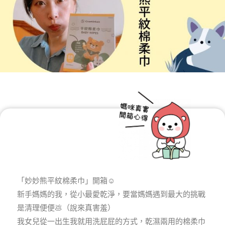
「妙妙熊平紋棉柔巾」開箱☺️
新手媽媽的我，從小最愛乾淨，要當媽媽遇到最大的挑戰
是清理便便💩（說來真害羞）
我女兒從一出生我就用洗屁屁的方式，乾濕兩用的棉柔巾