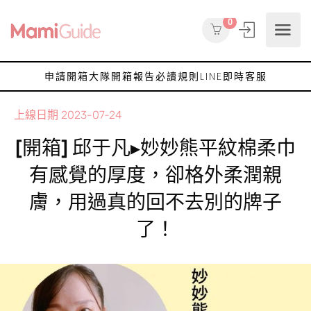
0
申請開箱大隊
開箱報告
必讀規則
LINE即時客服
上線日期
2023-07-24
[開箱] 邱于凡▸妙妙熊平紋棉柔巾
有感覺的厚度，卻格外柔潤親
膚，用過真的回不去別的牌子
了！