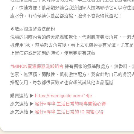
了，快速方便！慕斯類好適合我這個懶人媽媽耶🤣它可以守住
膚水分，有時候連保養品都沒擦，臉也不會覺得乾澀呢！
🌟敏弱潤澤酵素洗顏粉
洗臉的同時內含的酵素能溫和軟化、代謝肌膚老廢角質，一週
概使用1次，幫臉部去角質後，看上去肌膚透亮有光澤，尤其是
上冒痘痘或是粉刺的時候，使用完更有感👍
#MINON蜜濃保濕洗卸組合
擁有獨家的氨基酸處方，無香料、
色素、無酒精、弱酸性、低刺激性配方，我會針對自己的膚況
搭配使用，每款都很喜歡💕也會想試試其他產品喔🙌
購買連結 ▶
https://mamiguide.com/14je
原文連結 ▶
豬仔×哞哞 生活日常的粉專開箱心得
原文連結 ▶
豬仔×哞哞 生活日常的 IG 開箱心得