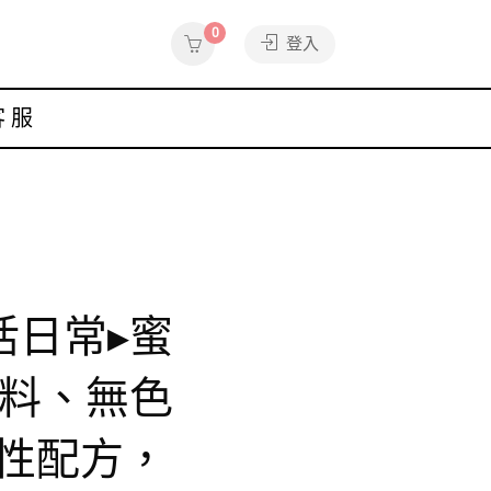
0
登入
客服
生活日常▸蜜
香料、無色
性配方，