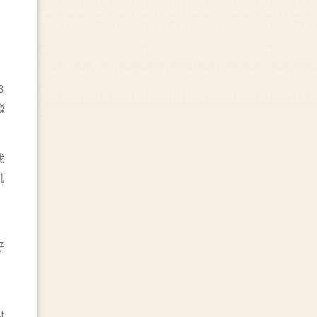
3

我
肌
好
對