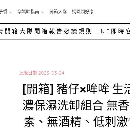
子餐
孕媽咪指南
開箱大隊
媽咪領好康
請開箱大隊
開箱報告
必讀規則
LINE即時
上線日期
2023-03-24
[開箱] 豬仔×哞哞 
濃保濕洗卸組合 無
素、無酒精、低刺激