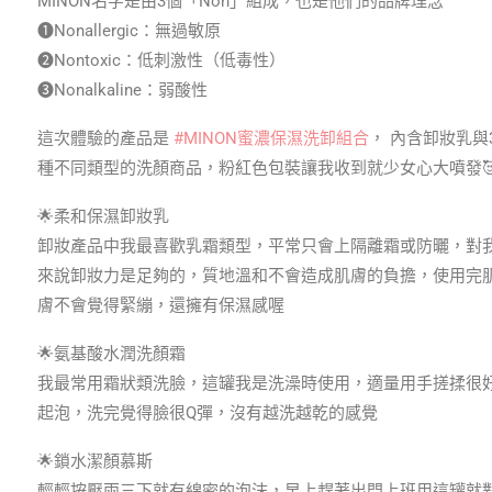
MINON名字是由3個「Non」組成，也是他們的品牌理念
❶Nonallergic：無過敏原
❷Nontoxic：低刺激性（低毒性）
❸Nonalkaline：弱酸性
這次體驗的產品是
#MINON蜜濃保濕洗卸組合
， 內含卸妝乳與
種不同類型的洗顏商品，粉紅色包裝讓我收到就少女心大噴發
🌟柔和保濕卸妝乳
卸妝產品中我最喜歡乳霜類型，平常只會上隔離霜或防曬，對
來說卸妝力是足夠的，質地溫和不會造成肌膚的負擔，使用完
膚不會覺得緊繃，還擁有保濕感喔
🌟氨基酸水潤洗顏霜
我最常用霜狀類洗臉，這罐我是洗澡時使用，適量用手搓揉很
起泡，洗完覺得臉很Q彈，沒有越洗越乾的感覺
🌟鎖水潔顏慕斯
輕輕按壓兩三下就有綿密的泡沫，早上趕著出門上班用這罐就