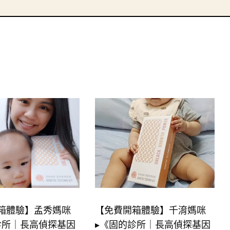
箱體驗】孟秀媽咪
【免費開箱體驗】千淯媽咪
診所｜長高偵探基因
▸《固的診所｜長高偵探基因