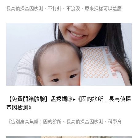
長高偵探基因檢測，不打針、不流淚，原來採樣可以這麼
【免費開箱體驗】孟秀媽咪▸《固的診所｜長高偵探
基因檢測》
《告別身高焦慮！固的診所・長高偵探基因檢測，科學育