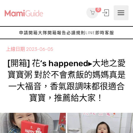
0
申請開箱大隊
開箱報告
必讀規則
LINE即時客服
上線日期
2023-06-05
[開箱] 花‘s happened▸大地之愛
寶寶粥 對於不會煮飯的媽媽真是
一大福音，香氣跟調味都很適合
寶寶，推薦給大家！