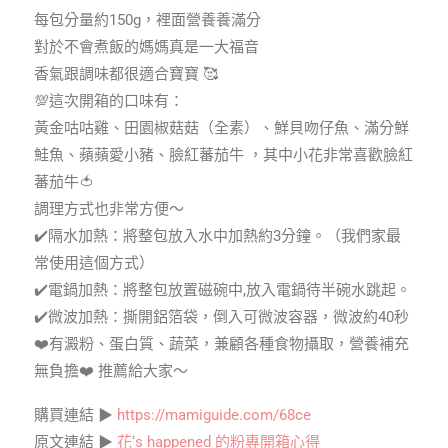
每包分量約150g，裡面營養養滿分
對於不會煮飯的媽媽真是一大福音
香氣跟調味都很適合寶寶 🥰
💯這次開箱的口味有：
黃金咕咕雞、田園椒菇菇（全素）、鮮貝吻仔魚、滿分鮮
鮭魚、蘋蘋愛小豬、臉紅蕃茄牛 ，其中小花非常喜歡臉紅
蕃茄牛🍅
調理方式也非常方便～
✔️隔水加熱：將整包放入水中加熱約3分鐘。（我們家最
常使用這個方式）
✔️電鍋加熱：將整包放置磁碗中,放入電鍋待半碗水跳起。
✔️微波加熱：撕開鋁箔袋，倒入可微波容器，微波約40秒
❤️有澱粉、蛋白質、蔬菜，兼顧各種食物攝取，營養補充
無負擔❤️ 推薦給大家～
購買連結 ▶
https://mamiguide.com/68ce
原文連結 ▶
花‘s happened 的粉專開箱心得