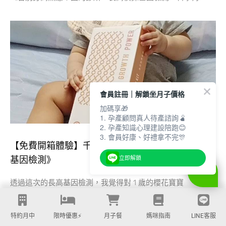
會員註冊｜解鎖坐月子價格
加碼享🎁
1. 孕產顧問真人待產諮詢🫄
2. 孕產知識心理建設陪跑😊
3. 會員好康、好禮拿不完🎊
【免費開箱體驗】千淯媽咪▸《固的診所｜長高偵探
基因檢測》
立即解鎖
透過這次的長高基因檢測，我覺得對 1 歲的櫻花寶寶
特約月中
限時優惠⚡️
月子餐
媽咪指南
LINE客服