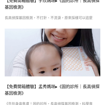
【免費開箱體驗】宇欣媽咪▸《固的診所｜長高偵探
基因檢測》
長高偵探基因檢測，不打針、不流淚，原來採樣可以這麼
【免費開箱體驗】孟秀媽咪▸《固的診所｜長高偵探
基因檢測》
《告別身高焦慮！固的診所・長高偵探基因檢測，科學育