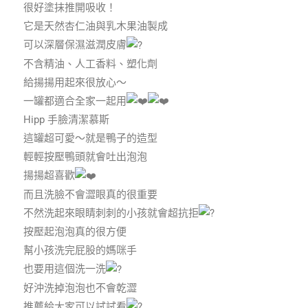
很好塗抹推開吸收！
它是天然杏仁油與乳木果油製成
可以深層保濕滋潤皮膚
不含精油、人工香料、塑化劑
給揚揚用起來很放心～
一罐都適合全家一起用
Hipp 手臉清潔慕斯
這罐超可愛～就是鴨子的造型
輕輕按壓鴨頭就會吐出泡泡
揚揚超喜歡
而且洗臉不會澀眼真的很重要
不然洗起來眼睛刺刺的小孩就會超抗拒
按壓起泡泡真的很方便
幫小孩洗完屁股的媽咪手
也要用這個洗一洗
好沖洗掉泡泡也不會乾澀
推薦給大家可以試試看