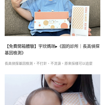
【免費開箱體驗】宇欣媽咪▸《固的診所｜長高偵探
基因檢測》
長高偵探基因檢測，不打針、不流淚，原來採樣可以這麼