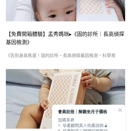
【免費開箱體驗】孟秀媽咪▸《固的診所｜長高偵探
基因檢測》
《告別身高焦慮！固的診所・長高偵探基因檢測，科學育
會員註冊｜解鎖坐月子價格
加碼享🎁
1. 孕產顧問真人待產諮詢🫄
2. 孕產知識心理建設陪跑😊