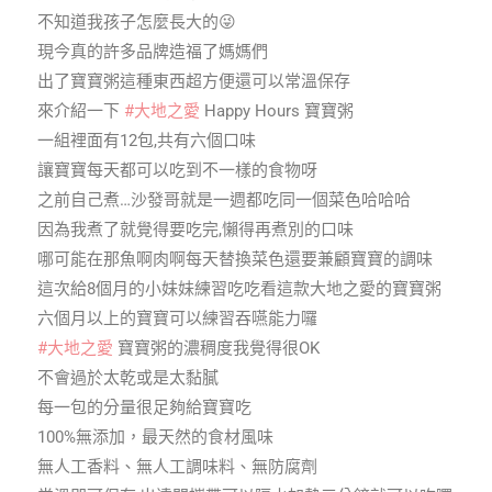
不知道我孩子怎麼長大的😜
現今真的許多品牌造福了媽媽們
出了寶寶粥這種東西超方便還可以常溫保存
來介紹一下
#大地之愛
Happy Hours 寶寶粥
一組裡面有12包,共有六個口味
讓寶寶每天都可以吃到不一樣的食物呀
之前自己煮…沙發哥就是一週都吃同一個菜色哈哈哈
因為我煮了就覺得要吃完,懶得再煮別的口味
哪可能在那魚啊肉啊每天替換菜色還要兼顧寶寶的調味
這次給8個月的小妹妹練習吃吃看這款大地之愛的寶寶粥
六個月以上的寶寶可以練習吞嚥能力囉
#大地之愛
寶寶粥的濃稠度我覺得很OK
不會過於太乾或是太黏膩
每一包的分量很足夠給寶寶吃
100%無添加，最天然的食材風味
無人工香料、無人工調味料、無防腐劑