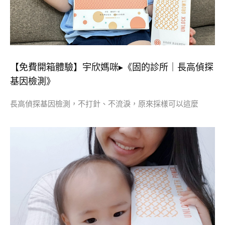
【免費開箱體驗】宇欣媽咪▸《固的診所｜長高偵探
基因檢測》
長高偵探基因檢測，不打針、不流淚，原來採樣可以這麼