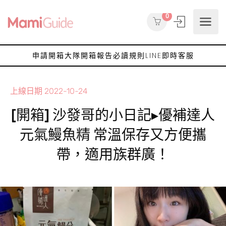
0
申請開箱大隊
開箱報告
必讀規則
LINE即時客服
上線日期
2022-10-24
[開箱] 沙發哥的小日記▸優補達人
元氣鰻魚精 常溫保存又方便攜
帶，適用族群廣！