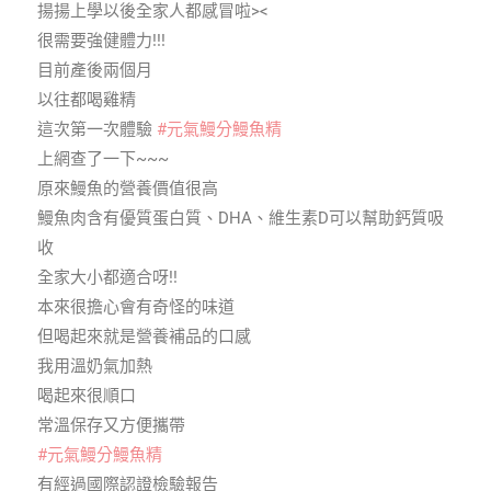
揚揚上學以後全家人都感冒啦><
很需要強健體力!!!
目前產後兩個月
以往都喝雞精
這次第一次體驗
#元氣鰻分鰻魚精
上網查了一下~~~
原來鰻魚的營養價值很高
鰻魚肉含有優質蛋白質、DHA、維生素D可以幫助鈣質吸
收
全家大小都適合呀!!
本來很擔心會有奇怪的味道
但喝起來就是營養補品的口感
我用溫奶氣加熱
喝起來很順口
常溫保存又方便攜帶
#元氣鰻分鰻魚精
有經過國際認證檢驗報告