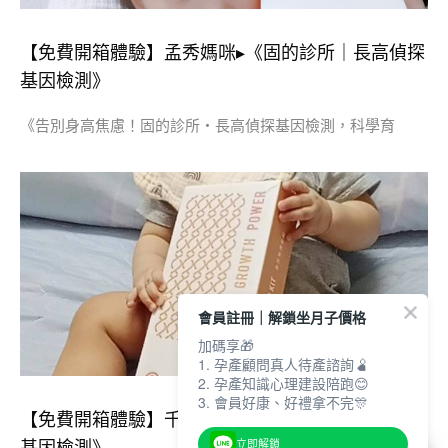
【免費開箱體驗】孟秀媽咪▸《固的診所｜長高偵探
基因檢測》
《告別身高焦慮！固的診所・長高偵探基因檢測，科學育
會員註冊｜解鎖坐月子價格
加碼享🎁
1. 孕產顧問真人待產諮詢🫄
2. 孕產知識心理建設陪跑😊
3. 會員好康、好禮拿不完🎊
【免費開箱體驗】千淯媽咪▸《固的診所｜長高偵探
立即解鎖