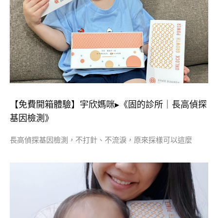
【免費開箱體驗】宇欣媽咪▸《固的診所｜長高偵探
基因檢測》
長高偵探基因檢測，不打針、不流淚，原來採樣可以這麼