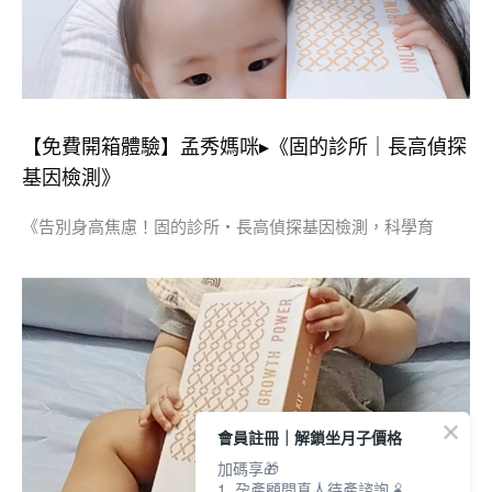
【免費開箱體驗】孟秀媽咪▸《固的診所｜長高偵探
基因檢測》
《告別身高焦慮！固的診所・長高偵探基因檢測，科學育
會員註冊｜解鎖坐月子價格
加碼享🎁
1. 孕產顧問真人待產諮詢🫄