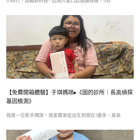
AI時代，開箱新科技~ 因為只要口腔黏膜採樣、5秒
【免費開箱體驗】于琪媽咪▸《固的診所｜長高偵探
基因檢測》
我是一位新手媽咪，我家寶弟從出生到現在1歲多，身高