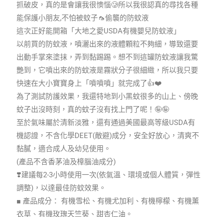
抓破皮，真的是會讓我很懊惱🥲所以我很認真的尋找各種
能保護小朋友,不怕被蚊子🦟偷襲的防蚊液
這次正好能開箱「大地之愛USDA有機嬰兒防蚊液」
以前買的防蚊液，噴灑出來的液體顆粒不夠細，導致還要
出動手掌來塗抹，弄到黏踢踢。想不到這罐防蚊液讓我驚
艷到，它噴出來的防蚊液是霧狀分子很細緻，所以我只要
快速在大小寶寶身上「噴噴噴」就完成了👍❤️
為了測試防護效果，我還特地到小黑蚊很多的山上、傍晚
蚊子出沒時刻，真的蚊子沒有找上門了呢！🤪🤪
至於氣味屬於清新淡雅，還有通過美國最高等級USDA有
機認證，不含化學DEET(敵避)成分，安全好放心，清爽不
黏膩，適合成人及幼兒使用。
(產品不含香茅油及樟腦油成分)
❣️建議每2-3小時使用一次(依氣溫、環境或個人體質，彈性
調整)，以達最佳防蚊效果。
■ 產品成分： 有機雪松、有機尤加利、有機檸檬、有機薰
衣草、有機玫瑰天竺葵、甜杏仁油。