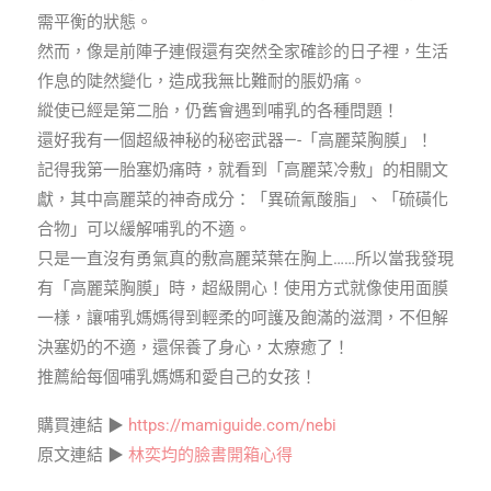
需平衡的狀態。
然而，像是前陣子連假還有突然全家確診的日子裡，生活
作息的陡然變化，造成我無比難耐的脹奶痛。
縱使已經是第二胎，仍舊會遇到哺乳的各種問題！
還好我有一個超級神秘的秘密武器—-「高麗菜胸膜」！
記得我第一胎塞奶痛時，就看到「高麗菜冷敷」的相關文
獻，其中高麗菜的神奇成分：「異硫氰酸脂」、「硫磺化
合物」可以緩解哺乳的不適。
只是一直沒有勇氣真的敷高麗菜葉在胸上……所以當我發現
有「高麗菜胸膜」時，超級開心！使用方式就像使用面膜
一樣，讓哺乳媽媽得到輕柔的呵護及飽滿的滋潤，不但解
決塞奶的不適，還保養了身心，太療癒了！
推薦給每個哺乳媽媽和愛自己的女孩！
購買連結 ▶
https://mamiguide.com/nebi
原文連結 ▶
林奕均的臉書開箱心得