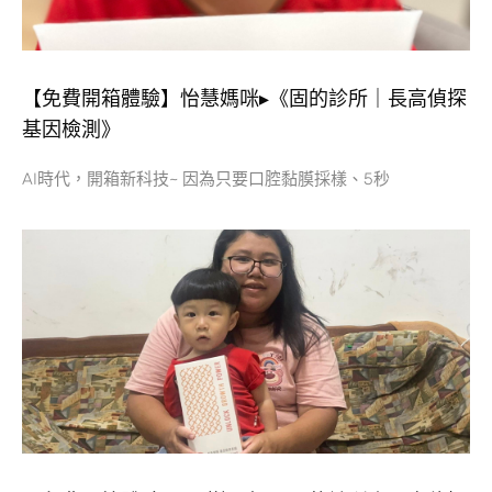
【免費開箱體驗】怡慧媽咪▸《固的診所｜長高偵探
基因檢測》
AI時代，開箱新科技~ 因為只要口腔黏膜採樣、5秒