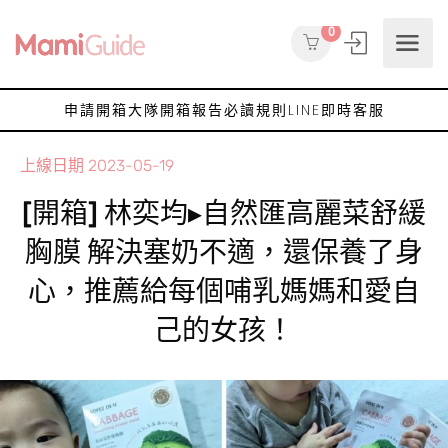
0
申請開箱大隊
開箱報告
必讀規則
LINE即時客服
上線日期
2023-05-19
[開箱] 林奕均▸自然匯高麗菜舒緩
胸膜 解決塞奶不適，還保養了身
心，推薦給每個哺乳媽媽和愛自
己的女孩！