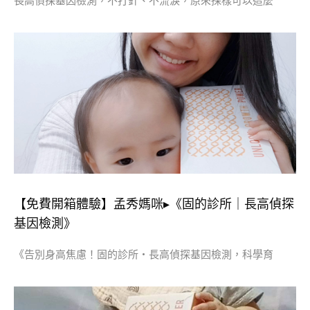
長高偵探基因檢測，不打針、不流淚，原來採樣可以這麼
【免費開箱體驗】孟秀媽咪▸《固的診所｜長高偵探
基因檢測》
《告別身高焦慮！固的診所・長高偵探基因檢測，科學育