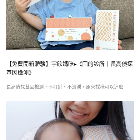
【免費開箱體驗】宇欣媽咪▸《固的診所｜長高偵探
基因檢測》
長高偵探基因檢測，不打針、不流淚，原來採樣可以這麼