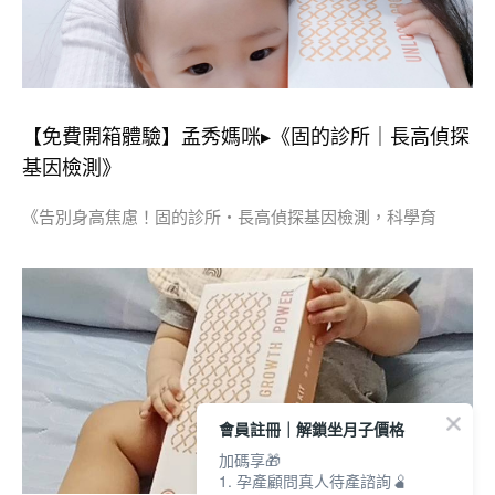
【免費開箱體驗】孟秀媽咪▸《固的診所｜長高偵探
基因檢測》
《告別身高焦慮！固的診所・長高偵探基因檢測，科學育
會員註冊｜解鎖坐月子價格
加碼享🎁
1. 孕產顧問真人待產諮詢🫄