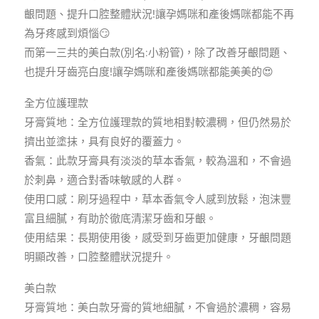
齦問題、提升口腔整體狀況!讓孕媽咪和產後媽咪都能不再
為牙疼感到煩惱😏
而第一三共的美白款(別名:小粉管)，除了改善牙齦問題、
也提升牙齒亮白度!讓孕媽咪和產後媽咪都能美美的😍
全方位護理款
牙膏質地：全方位護理款的質地相對較濃稠，但仍然易於
擠出並塗抹，具有良好的覆蓋力。
香氣：此款牙膏具有淡淡的草本香氣，較為溫和，不會過
於刺鼻，適合對香味敏感的人群。
使用口感：刷牙過程中，草本香氣令人感到放鬆，泡沫豐
富且細膩，有助於徹底清潔牙齒和牙齦。
使用結果：長期使用後，感受到牙齒更加健康，牙齦問題
明顯改善，口腔整體狀況提升。
美白款
牙膏質地：美白款牙膏的質地細膩，不會過於濃稠，容易