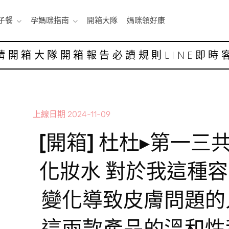
子餐
孕媽咪指南
開箱大隊
媽咪領好康
請開箱大隊
開箱報告
必讀規則
LINE即時
上線日期
2024-11-09
[開箱] 杜杜▸第一三共
化妝水 對於我這種
變化導致皮膚問題的
這兩款產品的溫和性