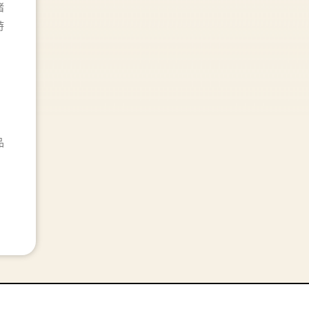
堵
時
品