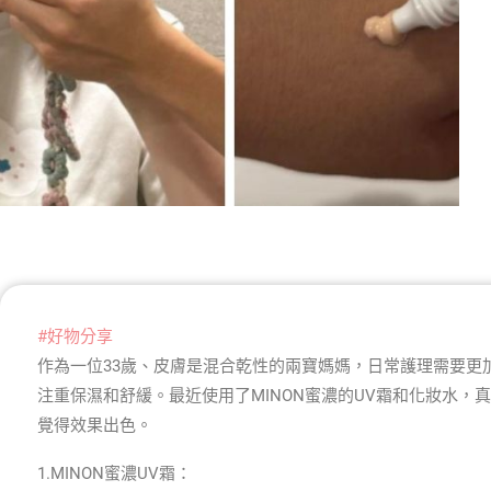
#好物分享
作為一位33歲、皮膚是混合乾性的兩寶媽媽，日常護理需要更
注重保濕和舒緩。最近使用了MINON蜜濃的UV霜和化妝水，
覺得效果出色。
1.MINON蜜濃UV霜：