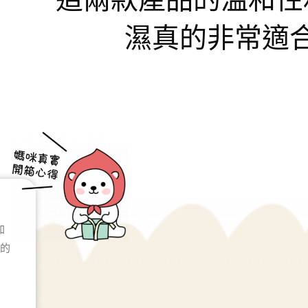
濕真的非常適
加
真的