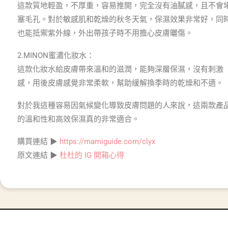
這款質地輕盈，不厚重，容易推開，完全沒有油膩感，且不會
塞毛孔。對於敏感肌和乾燥的秋冬天氣，保濕效果非常好，同
也能抵禦紫外線，外出帶孩子時不用擔心皮膚曬傷。
2.MINON蜜濃化妝水：
這款化妝水給皮膚帶來溫和的滋潤，能夠深層保濕，沒有刺激
感，用後皮膚感覺非常柔軟，幫助緩解換季時的乾燥和不適。
對於我這種容易因氣候變化導致皮膚問題的人來說，這兩款產
的溫和性和高效保濕真的非常適合。
購買連結 ▶
https://mamiguide.com/clyx
原文連結 ▶
杜杜的 IG 開箱心得