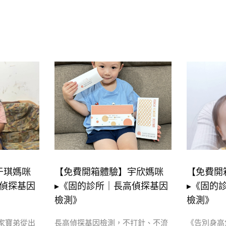
于琪媽咪
【免費開箱體驗】宇欣媽咪
【免費開
高偵探基因
▸《固的診所｜長高偵探基因
▸《固的
檢測》
檢測》
家寶弟從出
長高偵探基因檢測，不打針、不流
《告別身高