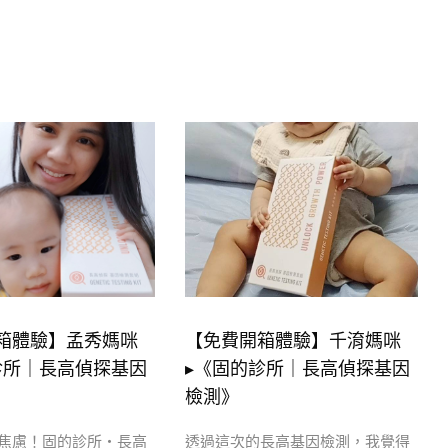
箱體驗】孟秀媽咪
【免費開箱體驗】千淯媽咪
診所｜長高偵探基因
▸《固的診所｜長高偵探基因
檢測》
焦慮！固的診所・長高
透過這次的長高基因檢測，我覺得