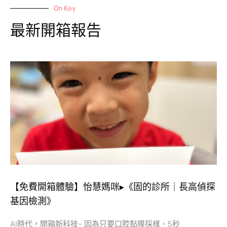
On Key
最新開箱報告
【免費開箱體驗】怡慧媽咪▸《固的診所｜長高偵探
基因檢測》
AI時代，開箱新科技~ 因為只要口腔黏膜採樣、5秒