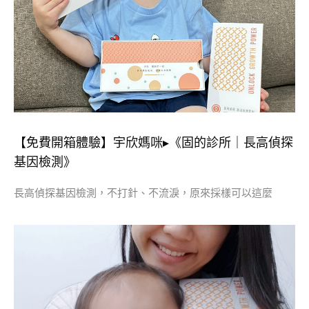
【免費開箱體驗】宇欣媽咪▸《固的診所｜長高偵探
基因檢測》
長高偵探基因檢測，不打針、不流淚，原來採樣可以這麼