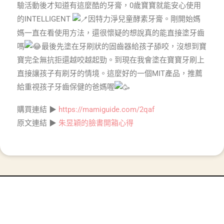
驗活動後才知道有這麼酷的牙膏，0歲寶寶就能安心使用
的INTELLIGENT
因特力淨兒童酵素牙膏。剛開始媽
媽一直在看使用方法，還很懷疑的想說真的能直接塗牙齒
嗎
最後先塗在牙刷狀的固齒器給孩子舔咬，沒想到寶
寶完全無抗拒還越咬越起勁。到現在我會塗在寶寶牙刷上
直接讓孩子有刷牙的情境。這麼好的一個MIT產品，推薦
給重視孩子牙齒保健的爸媽喔
購買連結 ▶
https://mamiguide.com/2qaf
原文連結 ▶
朱昱穎的臉書開箱心得