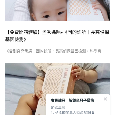
【免費開箱體驗】孟秀媽咪▸《固的診所｜長高偵探
基因檢測》
《告別身高焦慮！固的診所・長高偵探基因檢測，科學育
會員註冊｜解鎖坐月子價格
加碼享🎁
1. 孕產顧問真人待產諮詢🫄