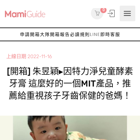
0
申請開箱大隊
開箱報告
必讀規則
LINE即時客服
上線日期
2022-11-16
[開箱] 朱昱穎▸因特力淨兒童酵素
牙膏 這麼好的一個MIT產品，推
薦給重視孩子牙齒保健的爸媽！