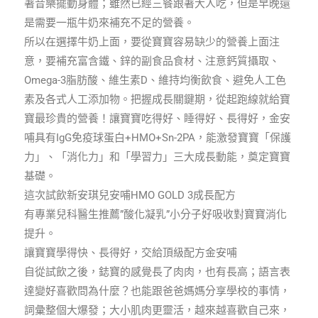
著音樂擺動身體；雖然已經三餐跟著大人吃，但是早晚還
是需要一瓶牛奶來補充不足的營養。
所以在選擇牛奶上面，要從寶寶容易缺少的營養上面注
意，要補充富含鐵、鋅的副食品食材、注意鈣質攝取、
Omega-3脂肪酸、維生素D、維持均衡飲食、避免人工色
素及各式人工添加物。把握成長關鍵期，從起跑線就給寶
寶最珍貴的營養！讓寶寶吃得好、睡得好、長得好，金安
哺具有IgG免疫球蛋白+HMO+Sn-2PA，能激發寶寶「保護
力」、「消化力」和「學習力」三大成長動能，奠定寶寶
基礎。
這次試飲新安琪兒安哺HMO GOLD 3成長配方
有專業兒科醫生推薦”酸化凝乳”小分子好吸收對寶寶消化
提升。
讓寶寶學得快、長得好，交給頂級配方金安哺
自從試飲之後，鋕寶的感覺長了肉肉，也有長高；語言表
達變好喜歡問為什麼？也能跟爸爸媽媽分享學校的事情，
詞彙整個大爆發；大小肌肉更靈活，越來越喜歡自己來，