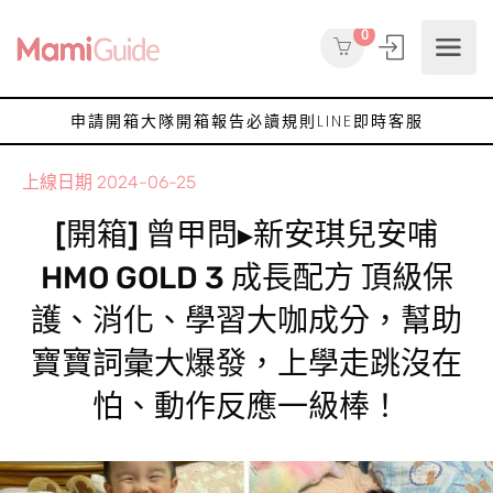
0
申請開箱大隊
開箱報告
必讀規則
LINE即時客服
上線日期
2024-06-25
[開箱] 曾甲問▸新安琪兒安哺
HMO GOLD 3 成長配方 頂級保
護、消化、學習大咖成分，幫助
寶寶詞彙大爆發，上學走跳沒在
怕、動作反應一級棒！