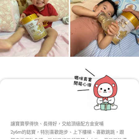
讓寶寶學得快、長得好，交給頂級配方金安哺
2y6m的鋕寶，特別喜歡跑步、上下樓梯、喜歡跳跳，跟