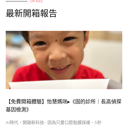
On Key
最新開箱報告
【免費開箱體驗】怡慧媽咪▸《固的診所｜長高偵探
基因檢測》
AI時代，開箱新科技~ 因為只要口腔黏膜採樣、5秒