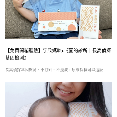
【免費開箱體驗】宇欣媽咪▸《固的診所｜長高偵探
基因檢測》
長高偵探基因檢測，不打針、不流淚，原來採樣可以這麼