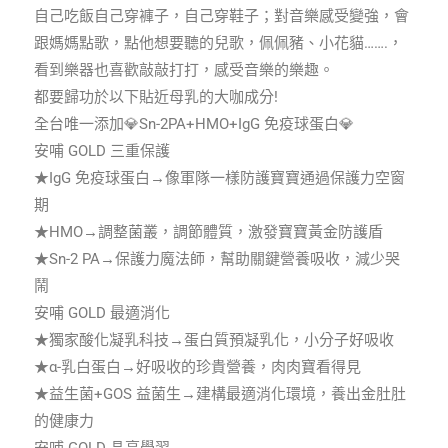
自己吃飯自己穿褲子，自己穿鞋子；對音樂感受變強，會
跟媽媽點歌，點他想要聽的兒歌，佩佩豬、小花貓…….，
看到樂器也喜歡敲敲打打，感受音樂的樂趣。
都要歸功於以下貼近母乳的大咖成分!
全台唯一添加💎Sn-2PA+HMO+IgG 免疫球蛋白💎
安哺 GOLD 三重保護
★IgG 免疫球蛋白→像軍隊一樣防護寶寶通過保護力空窗
期
★HMO→調整菌叢，調節體質，激發寶寶黃金防護盾
★Sn-2 PA→保護力魔法師，幫助關鍵營養吸收，減少哭
鬧
安哺 GOLD 最適消化
★獨家酸化凝乳科技→蛋白質預凝乳化，小分子好吸收
★α-乳白蛋白→好吸收的珍貴營養，肉肉寶看得見
★益生菌+GOS 益菌生→建構最適消化環境，養出金肚肚
的健康力