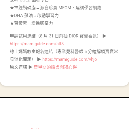
安哺 GOLD 晶亮學習
★神經鞘磷脂→源自珍貴 MFGM，建構學習網絡
★DHA 藻油→啟動學習力
★葉黃素→增進觀察力
申請試用連結（8 月 31 日前抽 DIOR 寶寶香氛） ▶
https://mamiguide.com/alt8
線上媽媽教室報名連結（專業兒科醫師 5 分鐘解鎖寶寶常
見消化問題） ▶
https://mamiguide.com/vhjo
原文連結 ▶
曾甲問的臉書開箱心得