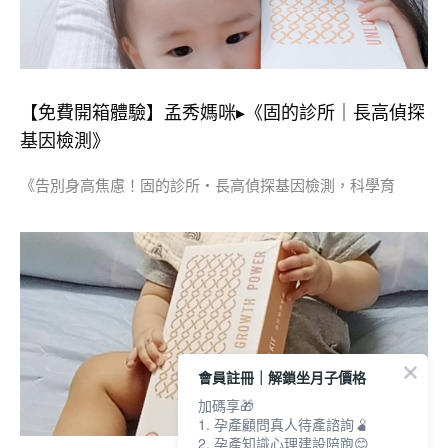
【免費開箱體驗】孟秀媽咪▸《固的診所｜長高偵探
基因檢測》
《告別身高焦慮！固的診所・長高偵探基因檢測，科學育
會員註冊｜解鎖坐月子價格
加碼享🎁
1. 孕產顧問真人待產諮詢🫄
2. 孕產知識心理建設陪跑😊