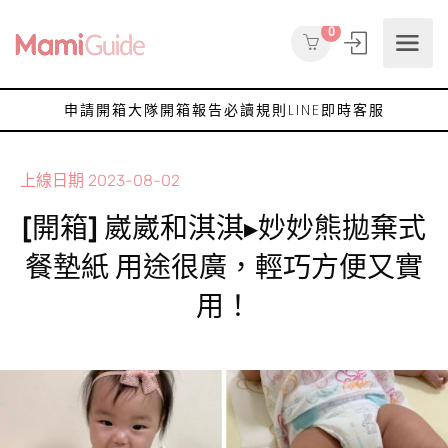
0
申請開箱大隊
開箱報告
必讀規則
LINE即時客服
上線日期
2023-08-02
[開箱] 崴崴和淇淇▸妙妙熊拋棄式
餐墊紙 用途很廣，輕巧方便又實
用！