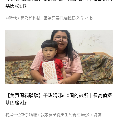
基因檢測》
AI時代，開箱新科技~ 因為只要口腔黏膜採樣、5秒
【免費開箱體驗】于琪媽咪▸《固的診所｜長高偵探
基因檢測》
我是一位新手媽咪，我家寶弟從出生到現在1歲多，身高