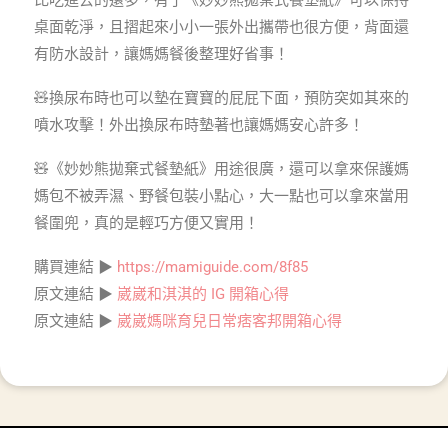
比吃進去的還多，有了《妙妙熊拋棄式餐墊紙》可以保持
桌面乾淨，且摺起來小小一張外出攜帶也很方便，背面還
有防水設計，讓媽媽餐後整理好省事！
🧸換尿布時也可以墊在寶寶的屁屁下面，預防突如其來的
噴水攻擊！外出換尿布時墊著也讓媽媽安心許多！
🧸《妙妙熊拋棄式餐墊紙》用途很廣，還可以拿來保護媽
媽包不被弄濕、野餐包裝小點心，大一點也可以拿來當用
餐圍兜，真的是輕巧方便又實用！
購買連結 ▶
https://mamiguide.com/8f85
原文連結 ▶
崴崴和淇淇的 IG 開箱心得
原文連結 ▶
崴崴媽咪育兒日常痞客邦開箱心得