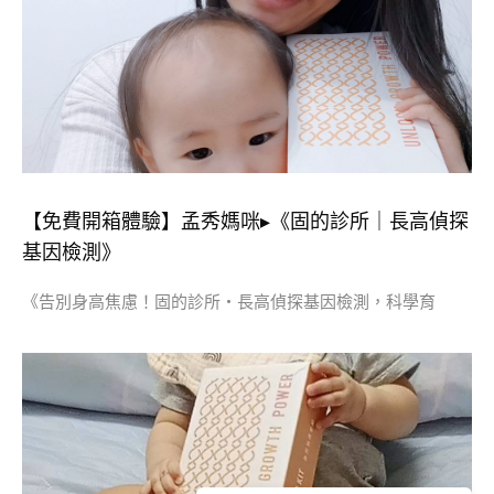
【免費開箱體驗】孟秀媽咪▸《固的診所｜長高偵探
基因檢測》
《告別身高焦慮！固的診所・長高偵探基因檢測，科學育