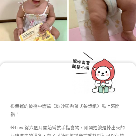
很幸運的被選中體驗《妙妙熊拋棄式餐墊紙》馬上來開
箱！
🧸Luna從六個月開始嘗試手指食物，剛開始總是掉出來的