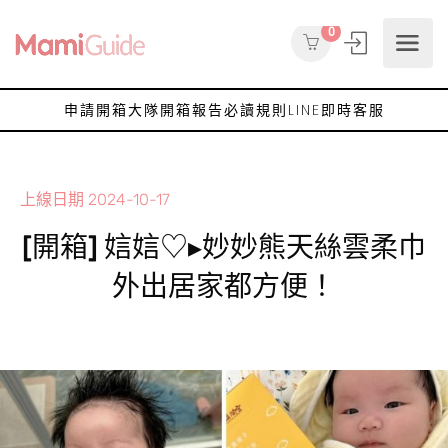
0
申請開箱大隊
開箱報告
必讀規則
LINE即時客服
上線日期
2024-10-17
[開箱] 娮娮♡▸妙妙熊天絲雲柔巾
外出居家都方便！