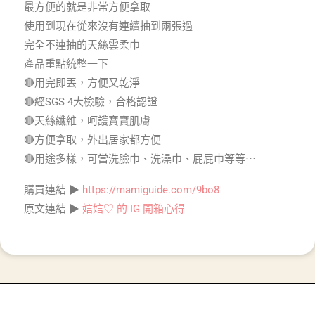
最方便的就是非常方便拿取
使用到現在從來沒有連續抽到兩張過
完全不連抽的天絲雲柔巾
產品重點統整一下
🔴用完即丟，方便又乾淨
🔴經SGS 4大檢驗，合格認證
🔴天絲纖維，呵護寶寶肌膚
🔴方便拿取，外出居家都方便
🔴用途多樣，可當洗臉巾、洗澡巾、屁屁巾等等⋯
購買連結 ▶
https://mamiguide.com/9bo8
原文連結 ▶
娮娮♡ 的 IG 開箱心得