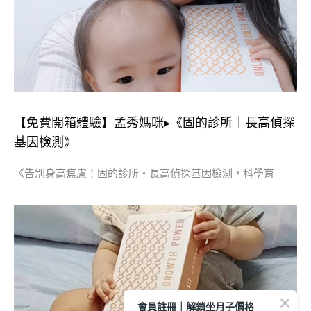
【免費開箱體驗】孟秀媽咪▸《固的診所｜長高偵探
基因檢測》
《告別身高焦慮！固的診所・長高偵探基因檢測，科學育
會員註冊｜解鎖坐月子價格