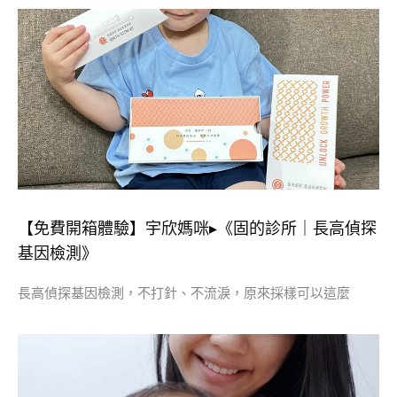
【免費開箱體驗】宇欣媽咪▸《固的診所｜長高偵探
基因檢測》
長高偵探基因檢測，不打針、不流淚，原來採樣可以這麼