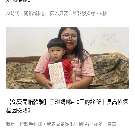
基因檢測》
AI時代，開箱新科技~ 因為只要口腔黏膜採樣、5秒
【免費開箱體驗】于琪媽咪▸《固的診所｜長高偵探
基因檢測》
我是一位新手媽咪，我家寶弟從出生到現在1歲多，身高