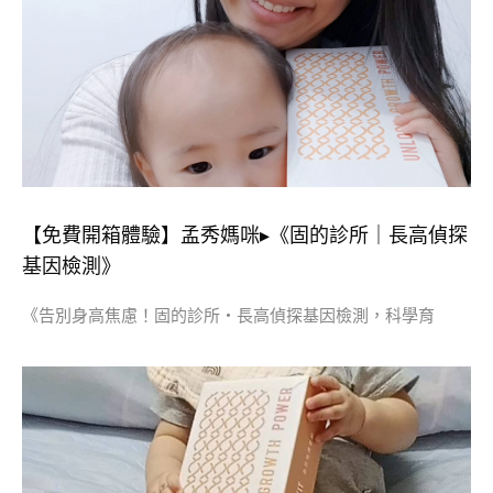
【免費開箱體驗】孟秀媽咪▸《固的診所｜長高偵探
基因檢測》
《告別身高焦慮！固的診所・長高偵探基因檢測，科學育