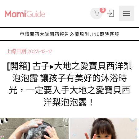
0
申請開箱大隊
開箱報告
必讀規則
LINE即時客服
上線日期
2023-12-17
[開箱] 古子▸大地之愛寶貝西洋梨
泡泡露 讓孩子有美好的沐浴時
光，一定要入手大地之愛寶貝西
洋梨泡泡露！