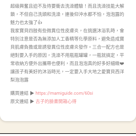
超級興奮且迫不及待要衝去洗澡體驗！而且洗澡技能大解
鎖，不但自己洗頭和洗澡，連後仰沖水都不怕，泡泡露的
魅力也太強了👍
我家寶貝四肢有些微異位性皮膚炎，在挑選沐浴乳時，會
特別注意是否為無添加人工香精等化學原料，避免造成寶
貝肌膚負擔或是誘發異位性皮膚炎發作。三合一配方也是
絕對要入手的原因，洗澡不用瓶瓶罐罐，一瓶就搞定，平
常收納方便外出攜帶也便利，而且泡泡真的好多好細緻❤️
讓孩子有美好的沐浴時光，一定要入手大地之愛寶貝西洋
梨泡泡露
購買連結 ▶
https://mamiguide.com/60si
原文連結 ▶
古子的臉書開箱心得