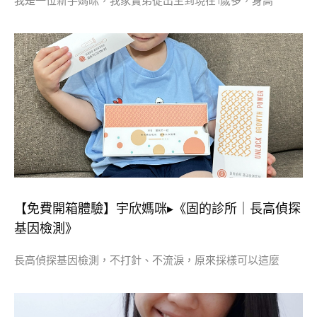
我是一位新手媽咪，我家寶弟從出生到現在1歲多，身高
【免費開箱體驗】宇欣媽咪▸《固的診所｜長高偵探
基因檢測》
長高偵探基因檢測，不打針、不流淚，原來採樣可以這麼