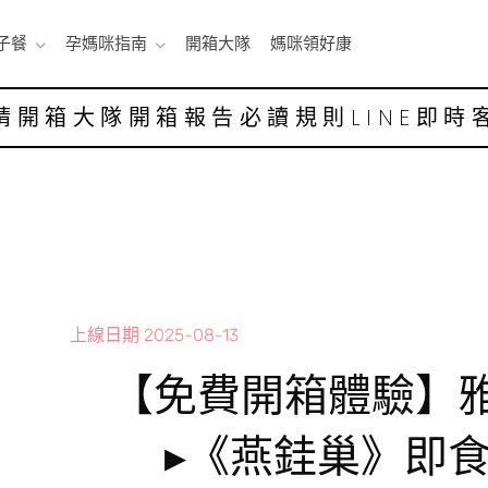
子餐
孕媽咪指南
開箱大隊
媽咪領好康
請開箱大隊
開箱報告
必讀規則
LINE即時
上線日期
2025-08-13
【免費開箱體驗】
▸《燕銈巢》即食