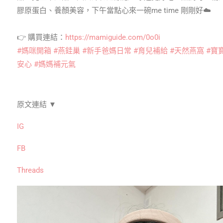
膠原蛋白、養顏美容，下午當點心來一碗me time 剛剛好☁️
👉 購買連結：
https://mamiguide.com/0o0i
#媽咪開箱
#燕銈巢
#新手爸媽日常
#育兒補給
#天然燕窩
#寶
安心
#媽媽補元氣
原文連結 ▼
IG
FB
Threads