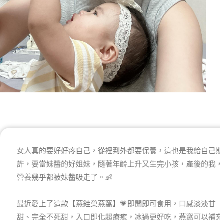
女人真的要好好疼自己，從裡到外都要保養，這也是我給自己
許，要當妹醬的好姐妹，隨著年齡上升又生完小孩，產後的我
營養幾乎都被妹醬吸走了。👶
最近愛上了這款【燕銈巢燕窩】💗即開即可食用，口感淡淡甘
甜、完全不死甜，入口即化超療癒，冰過更好吃，燕窩可以補