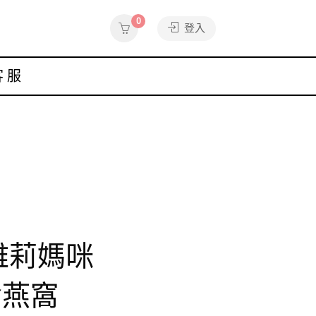
0
登入
客服
雅莉媽咪
燕窩​